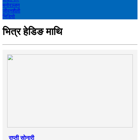
मनोरञ्‍जन
जीवनशैली
भिडियाे
भित्र हेडिङ माथि
राप्ती सोनारी