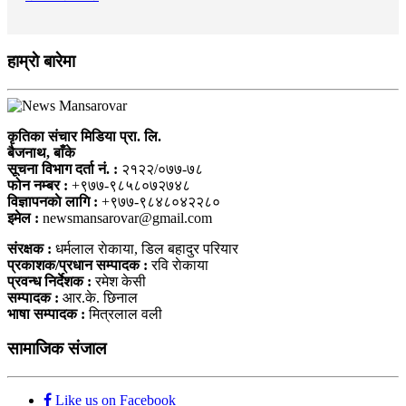
हाम्राे बारेमा
कृतिका संचार मिडिया प्रा. लि.
बैजनाथ, बाँके
सूचना विभाग दर्ता नं. :
२१२२/०७७-७८
फोन नम्बर :
+९७७-९८५८०७२७४८
विज्ञापनकाे लागि :
+९७७-९८४८०४२२८०
इमेल :
newsmansarovar@gmail.com
संरक्षक :
धर्मलाल राेकाया, डिल बहादुर परियार
प्रकाशक/प्रधान सम्पादक :
रवि राेकाया
प्रवन्ध निर्देशक :
रमेश केसी
सम्पादक :
आर.के. छिनाल
भाषा सम्पादक :
मित्रलाल वली
सामाजिक संजाल
Like us on Facebook