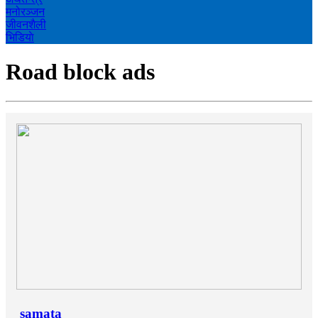
मनोरञ्‍जन
जीवनशैली
भिडियाे
Road block ads
samata