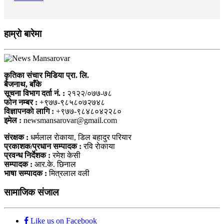
हाम्राे बारेमा
कृतिका संचार मिडिया प्रा. लि.
बैजनाथ, बाँके
सूचना विभाग दर्ता नं. :
२१२२/०७७-७८
फोन नम्बर :
+९७७-९८५८०७२७४८
विज्ञापनकाे लागि :
+९७७-९८४८०४२२८०
इमेल :
newsmansarovar@gmail.com
संरक्षक :
धर्मलाल राेकाया, डिल बहादुर परियार
प्रकाशक/प्रधान सम्पादक :
रवि राेकाया
प्रवन्ध निर्देशक :
रमेश केसी
सम्पादक :
आर.के. छिनाल
भाषा सम्पादक :
मित्रलाल वली
सामाजिक संजाल
Like us on Facebook