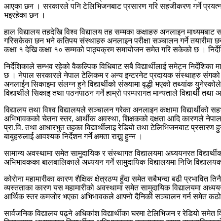
आएका छन । सरकारले पनि टेलिभिजनबाट प्रसारण गरि सहजीकरण गर्ने प्रयत्न ग
भइरहेका छन ।
हाल विद्यालय तहदेखि विश्व विद्यालय तह सम्मका कक्षाहरु अनलाइन माध्यमबाट सञ्च
गरिसकेका छन भने कतिपय संस्थाहरु अनलाइन परीक्षा सञ्चालन गर्ने तयारीमा छन् 
कक्षा १ देखि कक्षा १० सम्मको पाठ्यक्रम समायोजन समेत गरि सकेको छ । निर्देश
निर्देशिकाले सम्भव रहेको वैकल्पिक विधिबाट सबै विद्यार्थीलाई समेट्न निर्देशिका 
छ । नेपाल सरकारले नेपाल टेलिकम र अन्य इन्टरनेट प्रदायक संस्थाहरु संगको 
अनलाईन सिकाइमा संलग्न हुने विद्यार्थीको संख्यामा वृद्धी भएको तथ्यांक युनेस्क
विद्यार्थीले सिकाइ तथा पठनपाठन गर्ने हाम्रो परम्परागत मान्यताले विद्यार्थी
विद्यालय तथा विश्व विद्यालयले सञ्चालन गरेका अनलाइन कक्षामा विद्यार्थीको स
अभिभावकको चेतना स्तर, आर्थीक अवस्था, शिक्षकको दक्षता आदि कारणले नेपालका
प्रा.वि. तथा आधारभुत तहका विद्यार्थीलाइ रेडियो तथा टेलिभिजनबाट प्रसारण 
बाबुहरुलाई आवश्यक निर्देशन गर्ने क्षमता राख्नु हुन्न ।
सामान्य अवस्थामा समेत सामुदायिक र संस्थागत विद्यालयमा अध्ययनरत विद्यार्थी
अभिभावकका बालबालिकाले अध्ययन गर्ने सामुदायिक विद्यालयमा निजि विद्यालय
कोरोना महामारीका कारण शैक्षिक क्षेत्रठप्प हुँदा समेत सबैभन्दा बढी प्रभ
व्यस्तताका कारण यस महामारीको अवस्थामा समेत सामुदायिक विद्यालयमा अध्ययन
आर्थिक स्तर कमजोर भएका अभिभावकले आफ्नो दैनिकी सञ्चालन गर्न समेत कठोर 
सार्वजनिक विद्यालय पढ्ने अधिकांश विद्यार्थीका घरमा टेलिभिजन र रेडियो समेत 