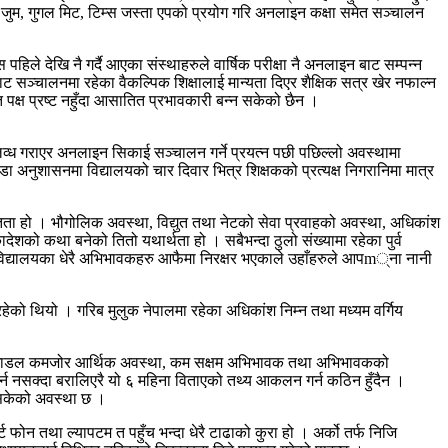
ुम, गुगल मिट, टिम्स जस्ता एपको प्रयोग गरि अनलाइन कक्षा समेत सञ्चालन
हिले देखि नै गर्दै आएका संस्थाहरुले वार्षिक परीक्षा नै अनलाइन बाट सम्पन्न
ट सञ्चालनमा रहेका वैकल्पिक शिक्षालाई मान्यता दिएर शैक्षिक सत्र खेर नफाल्न
 पक्ष प्रष्ट नहुँदा आसातित प्रभावकारी बन्न सकेको छैन ।
लव्ध गराएर अनलाइन सिकाई सञ्चालन गर्ने प्रयत्न पछी पछिल्लो अवस्थामा
 कडा अनुशासनमा विद्यालयको चार दिवार भित्र शिक्षकको प्रत्यक्ष निगरानिमा मात्र
स्तता हो । भौगोलिक अवस्था, विद्युत तथा नेटको सेवा प्रवाहको अवस्था, अधिकांश
को कथा बनेको तितो यथार्थता हो । सबैभन्दा ठुलो संख्यामा रहेका पुर्व
 विद्यालयका धेरै अभिभावकहरु आफैमा निरक्षर भएकाले उहाँहरुले आपm्ना नानी
रहेको थियो । गरिब मुलुक नेपालमा रहेका अधिकांश निम्न तथा मध्यम वर्गिय
ानताको खाडल कमजोर आर्थिक अवस्था, कम सक्षम अभिभावक तथा अभिभावकको
न नसक्दा बरालिएरै यो ६ महिना विताएको तथ्य आकलन गर्न कठिन हुँदैन ।
नसकेको अवस्था छ ।
 फोन तथा ल्यापटम त पहुँच भन्दा धेरै टाढाको कुरा हो । अर्को तर्फ निजि