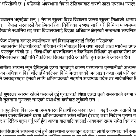
रिरहेको छ । पछिल्लो अवस्थामा नेपाल टेलिकमबाट सस्तो डाटा उपलव्ध गराएर ज
ालन भइरहेका छन् । नेपाल खुल्ला विश्व विद्यालय जस्ता खुल्ला शिक्षाको अभ्यास प
। नेपाल सरकारले वैकल्पिक शिक्षा निर्देशिका २०७७ जारी गरी विभिन्न माध्ययमबा
िकाले स्थानिय तह तथा विद्यालयलाई दिएका अधिकार क्षेत्रको सम्बन्धमा सम्बन्धित
मार्फत योजना बनाएर कार्यान्वयन गर्न विद्यालयहरुलाई निर्देश गरिसकेको
सहकार्यमा विद्यार्थीहरुको पहिचान गरी मोबाइल सिम तथा सस्तो डाटा प्याकेज उप
ोले प्रस्तुत गरेको छ । विद्यार्थीको वास्तविकता र वैकल्पिक विधिको प्रभावकारीता
 तथा अभिभावकहरु अझै पनि वैकल्पिक सिकाइ प्रति आकर्षित हुन सकेको अवस्था छैन ।
हभागीता अत्यन्त न्युन देखिनुको एउटा महत्वपुर्ण कारण परम्परागत प्रणालीको अभ्य
 अधिकांश विद्यार्थीलाई वैकल्पिक विधि अन्तरगतको अनलाइन कक्षा अझै पनि एकादेश
हुने कार्यक्रमहरु हेर्नको लागि अभिभावकको सहयोग आवश्यक पर्दछ तर सार्वजनिक
को गुणस्तर स्तरमा रहेको फरकले दुई प्रकारको शिक्षा एउटा ठुलो समस्याको रुपमा 
को तुलनामा गुणस्तर नभएको यथार्थता कसैबाट लुकेको छैन ।
ावित तिनै सामुदायिक विद्यालयमा अध्ययनरत विद्यार्थीहरु भएका छन । बढ्दै असम
रत बालबालिकाले घरमा अभिभावकबाट समेत उचित हेरचाह तथा निर्देशन प्राप्त गर्
शारिरिक श्रम गर्नु पर्ने हुँदा आफ्ना बालबालिकालाई आवश्यक समय समेत दिन 
विलासिताको साधनमा दर्ज हुने अवस्थामा अनलाइन कक्षाका लागी आवश्यक पर्ने स्मार्ट