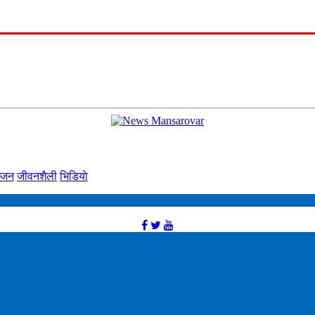
्‍जन
जीवनशैली
भिडियाे