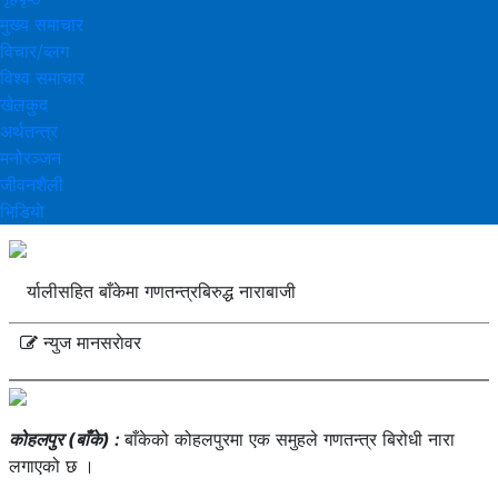
मुख्य समाचार
विचार/ब्लग
विश्व समाचार
खेलकुद
अर्थतन्त्र
मनोरञ्‍जन
जीवनशैली
भिडियाे
र्यालीसहित बाँकेमा गणतन्त्रबिरुद्ध नाराबाजी
न्युज मानसराेवर
कोहलपुर (बाँके) :
बाँकेको कोहलपुरमा एक समुहले गणतन्त्र बिरोधी नारा
लगाएको छ ।