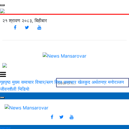
२१ श्रावण २०८३, बिहीबार
गृहपृष्ठ
मुख्य समाचार
विचार/ब्लग
विश्व समाचार
खेलकुद
अर्थतन्त्र
मनोरञ्‍जन
जीवनशैली
भिडियाे
गृहपृष्ठ