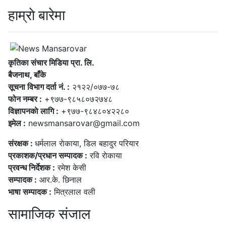
हाम्राे बारेमा
कृतिका संचार मिडिया प्रा. लि.
बैजनाथ, बाँके
सूचना विभाग दर्ता नं. :
२१२२/०७७-७८
फोन नम्बर :
+९७७-९८५८०७२७४८
विज्ञापनकाे लागि :
+९७७-९८४८०४२२८०
इमेल :
newsmansarovar@gmail.com
संरक्षक :
धर्मलाल राेकाया, डिल बहादुर परियार
प्रकाशक/प्रधान सम्पादक :
रवि राेकाया
प्रवन्ध निर्देशक :
रमेश केसी
सम्पादक :
आर.के. छिनाल
भाषा सम्पादक :
मित्रलाल वली
सामाजिक संजाल