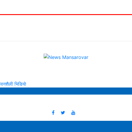
ीवनशैली
भिडियाे