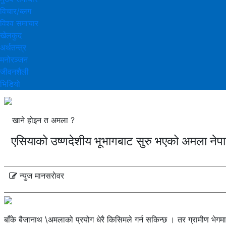
विचार/ब्लग
विश्व समाचार
खेलकुद
अर्थतन्त्र
मनोरञ्‍जन
जीवनशैली
भिडियाे
खाने होइन त अमला ?
एसियाको उष्णदेशीय भूभागबाट सुरु भएको अमला नेपा
न्युज मानसराेवर
बाँके बैजानाथ \अमलाको प्रयोग धेरै किसिमले गर्न सकिन्छ । तर ग्रामीण भेगमा