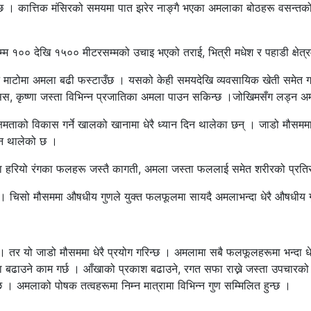
्छ । कात्तिक मंसिरको समयमा पात झरेर नाङ्गै भएका अमलाका बोठहरू वसन्तको
्म १०० देखि १५०० मीटरसम्मको उचाइ भएको तराई, भित्री मधेश र पहाडी क्षेत्
 माटोमा अमला बढी फस्टाउँछ । यसको केही समयदेखि व्यवसायिक खेती समेत गर्
्सिस, कृष्णा जस्ता विभिन्न प्रजातिका अमला पाउन सकिन्छ ।जोखिमसँग लड्न अ
षमताको विकास गर्ने खालको खानामा धेरै ध्यान दिन थालेका छन् । जाडो मौसममा
्न थालेको छ ।
तया हरियो रंगका फलहरू जस्तै कागती, अमला जस्ता फललाई समेत शरीरको प्रतिरो
न्छ । चिसो मौसममा औषधीय गुणले युक्त फलफूलमा सायदै अमलाभन्दा धेरै औषधीय
 तर यो जाडो मौसममा धेरै प्रयोग गरिन्छ । अमलामा सबै फलफूलहरूमा भन्दा धेर
ात्रा बढाउने काम गर्छ । आँखाको प्रकाश बढाउने, रगत सफा राख्ने जस्ता उपचार
छ । अमलाको पोषक तत्वहरूमा निम्न मात्रामा विभिन्न गुण सम्मिलित हुन्छ ।