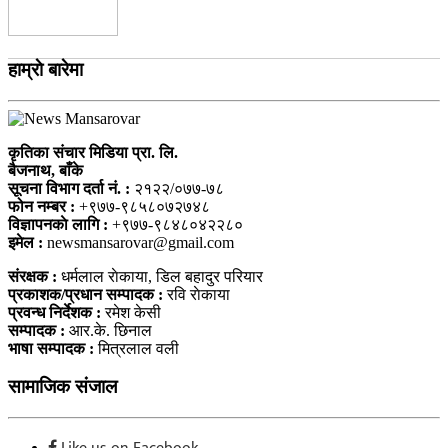
हाम्राे बारेमा
कृतिका संचार मिडिया प्रा. लि.
बैजनाथ, बाँके
सूचना विभाग दर्ता नं. :
२१२२/०७७-७८
फोन नम्बर :
+९७७-९८५८०७२७४८
विज्ञापनकाे लागि :
+९७७-९८४८०४२२८०
इमेल :
newsmansarovar@gmail.com
संरक्षक :
धर्मलाल राेकाया, डिल बहादुर परियार
प्रकाशक/प्रधान सम्पादक :
रवि राेकाया
प्रवन्ध निर्देशक :
रमेश केसी
सम्पादक :
आर.के. छिनाल
भाषा सम्पादक :
मित्रलाल वली
सामाजिक संजाल