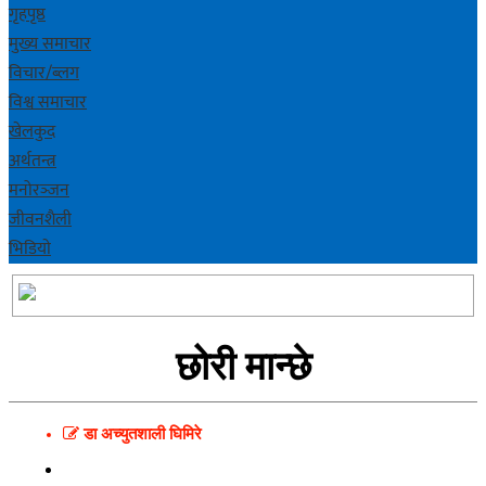
गृहपृष्ठ
मुख्य समाचार
विचार/ब्लग
विश्व समाचार
खेलकुद
अर्थतन्त्र
मनोरञ्‍जन
जीवनशैली
भिडियाे
छोरी मान्छे
डा अच्युतशाली घिमिरे