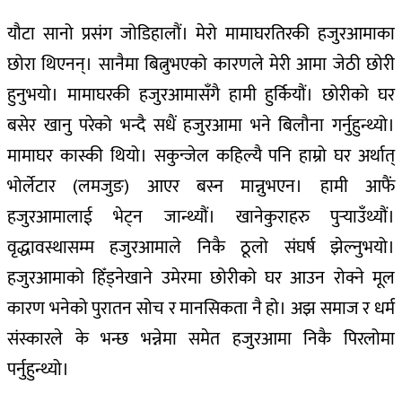
यौटा सानो प्रसंग जोडिहालौं। मेरो मामाघरतिरकी हजुरआमाका
छोरा थिएनन्। सानैमा बित्नुभएको कारणले मेरी आमा जेठी छोरी
हुनुभयो। मामाघरकी हजुरआमासँगै हामी हुर्कियौं। छोरीको घर
बसेर खानु परेको भन्दै सधैं हजुरआमा भने बिलौना गर्नुहुन्थ्यो।
मामाघर कास्की थियो। सकुन्जेल कहिल्यै पनि हाम्रो घर अर्थात्
भोर्लेटार (लमजुङ) आएर बस्न मान्नुभएन। हामी आफैं
हजुरआमालाई भेट्न जान्थ्यौं। खानेकुराहरु पुर्‍याउँथ्यौं।
वृद्धावस्थासम्म हजुरआमाले निकै ठूलो संघर्ष झेल्नुभयो।
हजुरआमाको हिँड्नेखाने उमेरमा छोरीको घर आउन रोक्ने मूल
कारण भनेको पुरातन सोच र मानसिकता नै हो। अझ समाज र धर्म
संस्कारले के भन्छ भन्नेमा समेत हजुरआमा निकै पिरलोमा
पर्नुहुन्थ्यो।