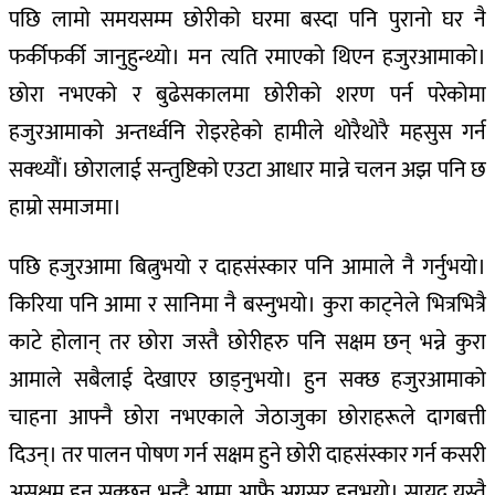
पछि लामो समयसम्म छोरीको घरमा बस्दा पनि पुरानो घर नै
फर्कीफर्की जानुहुन्थ्यो। मन त्यति रमाएको थिएन हजुरआमाको।
छोरा नभएको र बुढेसकालमा छोरीको शरण पर्न परेकोमा
हजुरआमाको अन्तर्ध्वनि रोइरहेको हामीले थोरैथोरै महसुस गर्न
सक्थ्यौं। छोरालाई सन्तुष्टिको एउटा आधार मान्ने चलन अझ पनि छ
हाम्रो समाजमा।
पछि हजुरआमा बित्नुभयो र दाहसंस्कार पनि आमाले नै गर्नुभयो।
किरिया पनि आमा र सानिमा नै बस्नुभयो। कुरा काट्नेले भित्रभित्रै
काटे होलान् तर छोरा जस्तै छोरीहरु पनि सक्षम छन् भन्ने कुरा
आमाले सबैलाई देखाएर छाड्नुभयो। हुन सक्छ हजुरआमाको
चाहना आफ्नै छोरा नभएकाले जेठाजुका छोराहरूले दागबत्ती
दिउन्। तर पालन पोषण गर्न सक्षम हुने छोरी दाहसंस्कार गर्न कसरी
असक्षम हुन सक्छन् भन्दै आमा आफै अग्रसर हुनुभयो। सायद यस्तै