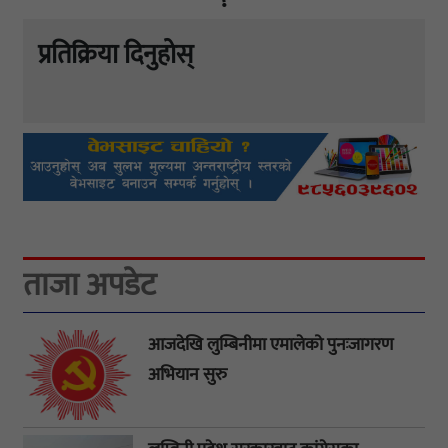
प्रतिक्रिया दिनुहोस्
ताजा अपडेट
आजदेखि लुम्बिनीमा एमालेको पुनःजागरण
अभियान सुरु