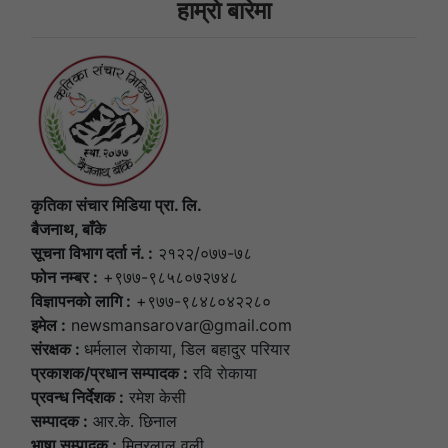
हाम्राे बारेमा
कृतिका संचार मिडिया प्रा. लि.
बैजनाथ, बाँके
सूचना विभाग दर्ता नं. :
२१२२/०७७-७८
फोन नम्बर :
+९७७-९८५८०७२७४८
विज्ञापनकाे लागि :
+९७७-९८४८०४२२८०
इमेल :
newsmansarovar@gmail.com
संरक्षक :
धर्मलाल राेकाया, डिल बहादुर परियार
प्रकाशक/प्रधान सम्पादक :
रवि राेकाया
प्रवन्ध निर्देशक :
रमेश केसी
सम्पादक :
आर.के. छिनाल
भाषा सम्पादक :
मित्रलाल वली