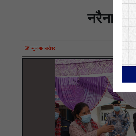
नरैनापुरम
न्युज मानसराेवर