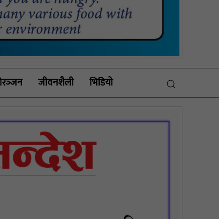
रञ्‍जन
जीवनशैली
भिडियाे