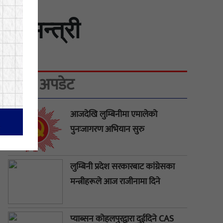
ून मन्त्री
ताजा अपडेट
आजदेखि लुम्बिनीमा एमालेको
पुनःजागरण अभियान सुरु
लुम्बिनी प्रदेश सरकारबाट कांग्रेसका
मन्त्रीहरूले आज राजीनामा दिने
प्याब्सन कोहलपुरद्वारा दुईदिने CAS