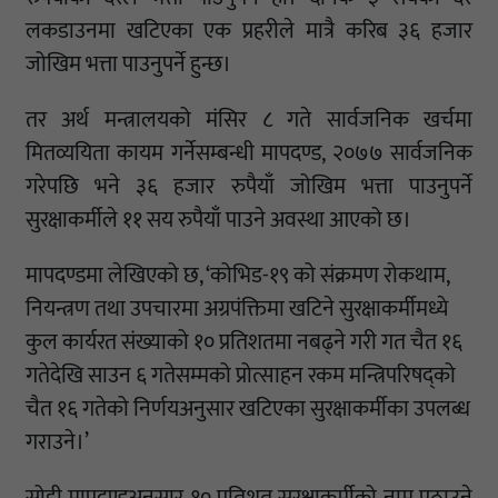
लकडाउनमा खटिएका एक प्रहरीले मात्रै करिब ३६ हजार
जोखिम भत्ता पाउनुपर्ने हुन्छ।
तर अर्थ मन्त्रालयको मंसिर ८ गते सार्वजनिक खर्चमा
मितव्ययिता कायम गर्नेसम्बन्धी मापदण्ड, २०७७ सार्वजनिक
गरेपछि भने ३६ हजार रुपैयाँ जोखिम भत्ता पाउनुपर्ने
सुरक्षाकर्मीले ११ सय रुपैयाँ पाउने अवस्था आएको छ।
मापदण्डमा लेखिएको छ, ‘कोभिड-१९ को संक्रमण रोकथाम,
नियन्त्रण तथा उपचारमा अग्रपंक्तिमा खटिने सुरक्षाकर्मीमध्ये
कुल कार्यरत संख्याको १० प्रतिशतमा नबढ्ने गरी गत चैत १६
गतेदेखि साउन ६ गतेसम्मको प्रोत्साहन रकम मन्त्रिपरिषद्को
चैत १६ गतेको निर्णयअनुसार खटिएका सुरक्षाकर्मीका उपलब्ध
गराउने।’
सोही मापदण्डअनुसार १० प्रतिशत सुरक्षाकर्मीको नाम पठाउने