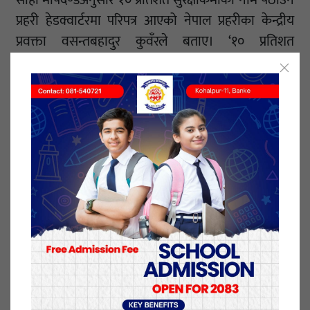
प्रहरी हेडक्वार्टरमा परिपत्र आएको नेपाल प्रहरीका केन्द्रीय
प्रवक्ता वसन्तबहादुर कुवँरले बताए। ‘१० प्रतिशत
सुरक्षाकर्मीलाई मात्रै जोखिम भत्ता उपलब्ध गराउने र सोही
अनुसार नाम पठाउन परिपत्र आएको छ। हामीले भने यो संख्या
केही बढाउन भनेका छौं,’ प्रवक्ता कुँवर भन्छन्।
खटिएमध्ये १० प्रतिशतले मात्रै जोखिम भत्ता पाउने भएपछि
यसको वितरणमा समस्या देखिएको छ। जोखिम महामारीमा
ठूलो संख्यामा सुरक्षाकर्मी खटिका छन्। तीमध्ये १० प्रतिशतमा
कसको नाम हाल्ने, कसको नहाल्ने भन्नेबारे सुरक्षाकर्मीहरू
अन्योलमा छन्।
प्रहरी प्रवक्ता कुँवर भन्छन्, ‘खटिएका धेरै छन्। १० प्रतिशतभित्र
सबैको नाम हाल्न सम्भव छैन। १० प्रतिशतले मात्रै पाउने भन्ने
भएपछि समस्या त हुने नै भयो। सबैजसो खटिएका छन् तर