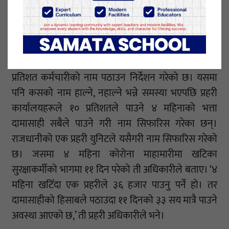
पाउन १० प्रतिशतले मात्रै पाउने भन्ने पाएपछि समस्या आयो। ४
महिनाको दामासाहीका हिसाबले सबैले पाउने गरी बाँड्न
लागेको छौं।’
प्रहरी प्रधान कार्यालयले आफू मातहतका कार्यालयलाई १०
प्रतिशत कर्मचारीको नाम पठाउन निर्देशन गरेको छ। यसमा
पनि कसको नाम हाल्ने, नहाल्ने भन्ने समस्या भएपछि प्रहरी
कार्यालयहरूले १० प्रतिशतले पाउने ४ महिनाको भत्ता
दामासाही सबैले पाउने गरी नाम सिफारिस गरेका छन्।
राजधानीको एक प्रहरी युनिटले यसैगरी नाम सिफारिस गरेको
छ। जसमा ४ महिना कोरोना माहामारीमा खटिका
सुरक्षाकर्मीको भागमा ११ दिन परेको ती अधिकारीले बताए। ‘४
महिना खटिँदा एक प्रहरीले ३६ हजार पाउनु पर्ने हो। तर
दामासाहीको हिसाबले पठाउदा ११ दिनको ३३ सय मात्रै पाउने
अवस्था आएको छ,’ ती प्रहरी अधिकारीले भने।