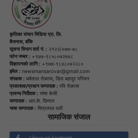
कृतिका संचार मिडिया प्रा. लि.
बैजनाथ, बाँके
सूचना विभाग दर्ता नं. :
२१२२/०७७-७८
फोन नम्बर :
+९७७-९८५८०७२७४८
विज्ञापनकाे लागि :
+९७७-९८४८०४२२८०
इमेल :
newsmansarovar@gmail.com
संरक्षक :
धर्मलाल राेकाया, डिल बहादुर परियार
प्रकाशक/प्रधान सम्पादक :
रवि राेकाया
प्रवन्ध निर्देशक :
रमेश केसी
सम्पादक :
आर.के. छिनाल
भाषा सम्पादक :
मित्रलाल वली
सामाजिक संजाल
Like us on Facebook