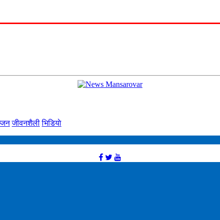
्‍जन
जीवनशैली
भिडियाे