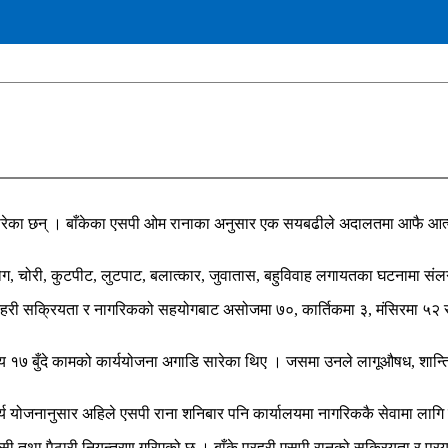
उ परेका छन् । बाँकेका एसपी ओम रानाका अनुसार एक सयबढीले अदालतमा आफै आत्म
उद्योग, चोरी, कुटपीट, लुटपाट, बलात्कार, जुवातास, बहुविवाह लगायतका घटनामा संलग
ी सक्रियता र नागरिकको सहयोगबाट असोजमा ७०, कार्तिकमा ३, मंसिरमा ५२ र प
ख्य १७ बुँदे कामको कार्ययोजना अगाडि सारेका थिए । जसमा उनले लागूऔषध, शान्त
र्य योजनानुसार अहिले एसपी राना शनिबार पनि कार्यालयमा नागरिककै सेवामा लागि
ासी तथा पैठारी नियन्त्रण गरिएको छ । बाँके प्रहरी एसपी रानको सक्रियता र प्