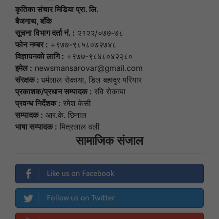
कृतिका संचार मिडिया प्रा. लि.
बैजनाथ, बाँके
सूचना विभाग दर्ता नं. :
२१२२/०७७-७८
फोन नम्बर :
+९७७-९८५८०७२७४८
विज्ञापनकाे लागि :
+९७७-९८४८०४२२८०
इमेल :
newsmansarovar@gmail.com
संरक्षक :
धर्मलाल राेकाया, डिल बहादुर परियार
प्रकाशक/प्रधान सम्पादक :
रवि राेकाया
प्रवन्ध निर्देशक :
रमेश केसी
सम्पादक :
आर.के. छिनाल
भाषा सम्पादक :
मित्रलाल वली
सामाजिक संजाल
Like us on Facebook
Follow us on Twitter