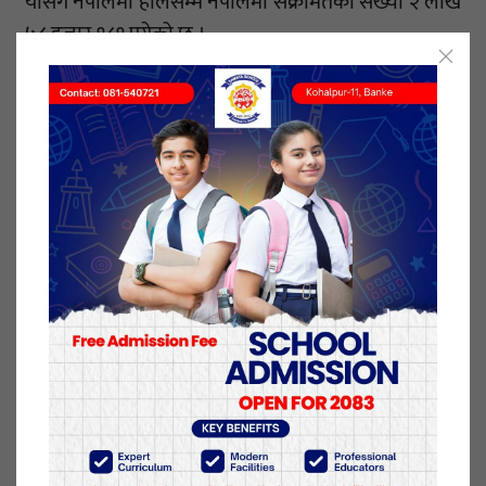
याेसँगै नेपालमा हालसम्म नेपालमा संक्रमितको संख्या २ लाख
५८ हजार १८१ पुगेको छ ।
२४ घण्टामा ७३१ जना कोरोना संक्रमणबाट निको भएर
डिस्चार्ज भएका छन् । योसँगै निको हुनेको २ लाख ४९ हजार
८६३ संख्या पुगेको
छ ।
देशभरि सक्रिय संक्रमितको संख्या हालसम्म ६ हजार ७ सय
४९ छ । हालसम्म क्वारेन्टाइनमा रहनेको संख्या ३६९ रहेको
छ ।
कोरोना संक्रमणबाट २४ घण्टामा थप ६ को मृत्यु भएको छ ।
हालसम्म कोरोना संक्रमणबाट मृत्यु हुनेको संख्या १ हजार
८२५ जना पुगेको छ ।
१२ पुष २०७७, आईतवार प्रकाशित