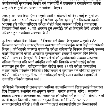
कार्यक्रमको गुरुयोजना निर्माण गर्ने चरणदेखि नै छलफल र दस्ताबेजका रूपमा
आए पनि कानुनी रूप धारण गर्न सकेको थिएन।
२०७३ असारमा शिक्षा ऐनमा भएको आठौं संशोधनले यी विषयलाई कानुनी रूप
दियो। कक्षा १० को अन्त्यमा हुने परीक्षा प्रदेश तहमा हुने र विद्यालय तहको
अन्त्यमा हुने परीक्षा राष्ट्रिय परीक्षा बोर्डले लिने व्यवस्था गरियो। व्यवहारमा
विगतमा जस्तै कक्षा १० को अन्त्यमा हुने (एसईई) परीक्षा केन्द्रले लिँदै आएको र
परिवर्तन हुन नसकेको अवस्था थियो।
प्रदेशमा रहेको शिक्षा विकास निर्देशनालयले केवल केन्द्रबाट आएको बजेट
जिल्लामा पठाउने र उत्तरपुस्तिका व्यवस्था गर्ने कार्यबाहेक अन्य केही गर्न सकेको
थिएन। कोभिडको कारणले एक्कासि परीक्षा रोकिएपछि निकास निकाल्ने क्रममा
मात्रै विद्यालयले गरेको आन्तरिक मूल्यांकनको अंकलाई मान्यता दिने निर्णय
गरियो। यस वर्ष केन्द्रले नै विद्यालयले गरेको मूल्यांकनको अंकका आधारमा
नतिजा निकाले पनि अर्को वर्षदेखि पक्कै पनि विगतकै जसरी एसईई परीक्षा
सञ्चालन हुने छैन। राष्ट्रिय परीक्षा बोर्डले कक्षा ११ को परीक्षा प्रणालीमा
सधैंका लागि परिवर्तन गरिदियो र विद्यालयले नै मूल्यांकन गर्ने परिपाटी सुरुवात
गरियो। परिवर्तन गर्नुपर्ने तर गर्न नसकिएको प्रक्रियामा कोभिड महामारीले
एक्कासि परिवर्तन सम्भव भयो।
कोभिडले निम्त्याएको लकडाउन अवधिमा बालबालिकाको सिकाइलाई निरन्तरता
दिन विद्यालय, स्थानीय तहअनुसार फरक—फरक अभ्यास गरिए। स्थानीय
तहबाट आफ्ना सकारात्मक तथा सबल पक्षको खोजी गर्ने काम भयो। केही पातलो
बस्ती भएका विद्यार्थी संख्या कम भएका विद्यालयले नियमित पठनपाठन
सञ्चालनसमेत गरिरहे। केही स्थानीय तहले काठमाडौसँगै लय मिलाउनुपर्ने