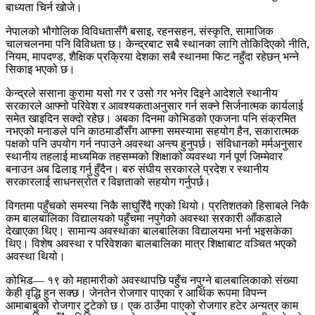
बाध्यता चिर्न खोजे।
नेपालको भौगोलिक विविधतासँगै बसाइ, रहनसहन, संस्कृति, सामाजिक
चालचलनमा पनि विविधता छ। केन्द्रबाट सबै स्थानका लागि तोकिदिएको नीति,
नियम, मापदण्ड, शैक्षिक प्रक्रिया देशका सबै स्थानमा फिट नहुँदा रहेछन् भन्ने
सिकाइ भएको छ।
केन्द्रले ससाना कुरामा यसो गर र उसो गर भनेर दिइने आदेशले स्थानीय
सरकारले आफ्नो परिवेश र आवश्यकताअनुसार गर्न सक्ने सिर्जनात्मक कार्यलाई
समेत खाइदिन सक्दो रहेछ। अबका दिनमा कोभिडको एकजना पनि संक्रमित
नभएको मनाङले पनि काठमाडौंसँग आफ्ना समस्यामा सहयोग हैन, सकारात्मक
पक्षको पनि उपयोग गर्न नपाउने अवस्था अन्त्य हुनुपर्छ। संविधानको मर्मअनुसार
स्थानीय तहलाई माध्यमिक तहसम्मको शिक्षाको व्यवस्था गर्न पूर्ण जिम्मेवार
बनाउन अब ढिलाइ गर्नु हुँदैन। बरु संघीय सरकारले प्रदेश र स्थानीय
सरकारलाई साधनस्रोत र विज्ञताको सहयोग गर्नुपर्छ।
विगतमा पहुँचको समस्या निकै साघुरिँदै गएको थियो। प्रतिशतको हिसाबले निकै
कम बालबालिका विद्यालयको पहुँचमा नपुगेको अवस्था सरकारी आँकडाले
देखाएका थिए। सामान्य अवस्थाका बालबालिका विद्यालयमा भर्ना भइसकेका
थिए। विशेष अवस्था र परिवेशका बालबालिका मात्र शिक्षाबाट वञ्चित भएको
अवस्था थियो।
कोभिड— १९ को महामारीको अवस्थापछि पहुँच नपुग्ने बालबालिकाको संख्या
केही वृद्धि हुन सक्छ। जेनतेन रोजगार पाएका र आर्थिक रूपमा विपन्न
आमाबाबुको रोजगार टुटेको छ। एक ठाउँमा पाएको रोजगार हटेर अन्यत्र काम