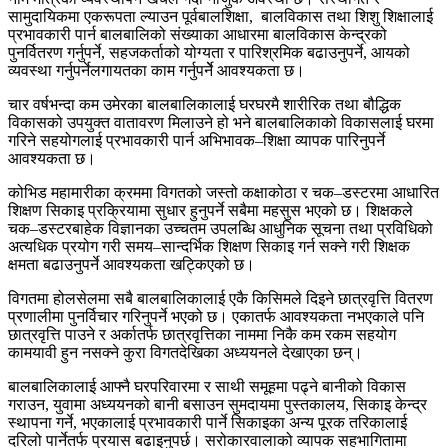
सामुदायिकमा एकरूपता ल्याउन पूर्वबालशिक्षा, बालविकास तथा शिशु शिक्षालाई
प्रभावकारी पार्न बालबालिको संख्याका आधारमा बालविकास केन्द्रको
पुनर्वितरण गर्नुपर्ने, सहजकर्ताको योग्यता र पारिश्रमिक बढाउनुपर्ने, आयको
व्यवस्था गर्नुपर्नेलगायतका काम गर्नुपर्नेे आवश्यकता छ।
चार वर्षभन्दा कम उमेरका बालबालिकालाई घरघरमै शारीरिक तथा बौद्धिक
विकासको उपयुक्त वातावरण मिलाउने हो भने बालबालिकाको विकासलाई घरमा
गरिने सहयोगलाई प्रभावकारी पार्न अभिभावक–शिक्षा व्यापक पारिनुपर्ने
आवश्यकता छ।
कोभिड महामारीका क्रममा विगतको जस्तो कक्षाकोठा र चक–डस्टरमा आधारित
शिक्षण सिकाइ प्रक्रियामा सुधार हुनुपर्ने सबैमा महसुस भएको छ। शिक्षकले
चक–डस्टरबाहेक विज्ञानका उच्चतम उपलब्धि आधुनिक सूचना तथा प्रविधिको
अत्यधिक प्रयोग गरी समय–सान्दर्भिक शिक्षण सिकाइ गर्न सक्ने गरी शिक्षक
क्षमता बढाउनुपर्ने आवश्यकता खट्किएको छ।
विगतमा होलसेलमा सबै बालबालिकालाई एकै किसिमले दिइने छात्रवृत्ति वितरण
प्रणालीमा पुनर्विचार गरिनुपर्ने भएको छ। एकातर्फ आवश्यकता नभएकाले पनि
छात्रवृत्ति पाउने र अर्कातर्फ छात्रवृत्तिका नाममा निकै कम रकम सहयोग
कामयावी हुन नसक्ने कुरा विगतदेखिका अध्ययनले देखाएका छन्।
बालबालिकालाई आफ्नै घरपरिवारमा र साथी समूहमा पढ्ने बानीको विकास
गराउन, युवामा अध्ययनको बानी बसाउन सुमदायमा पुस्तकालय, सिकाइ केन्द्र
स्थापना गर्ने, भएकालाई प्रभावकारी पार्ने सिकाइका अन्य पूरक तरिकालाई
दरिलो पार्नेतर्फ प्रयास बढाइनुपर्छ। सरोकारवालाको व्यापक सहभागितामा