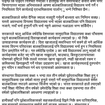
पाइन्छ कि पाइँदैन निश्चित नभएको र हातमुख जोर्ने समस्याबाट कसरी बच्ने भनेर
चिन्ताग्रस्त भएका अभिभावकले आफ्ना बालबालिकालाई विद्यालय भर्ना गर्ने र
नियमितता दिने कार्यलाई प्राथमिकतामा पार्लान्ु भन्ने निश्चित छैन।
बालबालिकाले समेत दैनिक ज्याला मजदुरी गर्नुपर्ने बाध्यता थप निम्तिन सक्छ।
यस्तो अवस्थामा विगतमा विद्यालयमा भर्ना भएका बालबालिका पनि विद्यालय
नजाने, नयाँ भर्ना हुनुपर्ने पनि भर्ना नहुने अवस्था नआउला भन्न सकिँदैन।
सरकारले चालु आर्थिक वर्षदेखि देशभरका सामुदायिक विद्यालयमा कक्षा पाँचसम्म
पढ्ने बालबालिकालाई दिवाखाजाको कार्यक्रम ल्याएको छ। यो निकै
उत्साहजनक कार्यक्रम हो। दिवा खाजालाई व्यवस्थित गर्न सक्ने हो भने आर्थिक
रूपमा विपन्न परिवारका बालबालिकालाई पनि विद्यालयमा भर्ना हुन र नियमितता
दिन उत्प्रेरित गर्ने छ। गत वर्षदेखि प्रदेश २ का सबै विद्यालयमा लागु भएको यो
कार्यक्रममा बजेट भए पनि खाजा नखुवाउने, चाउचाउ, बिस्कुटलागायतका
पोषणको दृष्टिले निकै तल्लो स्तरका खाना खुवाउने, त्यही खाजाको रकम र
कमिसनमा छिनाझम्टी गर्ने गरेका उदाहरण छन्। खाजा कार्यक्रमलाई दुरुपयोग
हुन नदिन र व्यवस्थित गर्न थप प्रयासको आवश्यकता छ।
संस्थागत विद्यालयमा कक्षा १ भन्दा तल तीन वर्षको पूर्वप्राथमिक शिक्षा हुनु र
सामुदायिकमा एक वर्षको मात्र हुनुले राम्रो गर्ने सामुदायिक विद्यालयले समेत
बालबालिका नपाउने अवस्था सिर्जना भएको छ। भारत सरकारले हालै ल्याएकोे
नयाँ शिक्षा नीतिमा तीन वर्षको उमेरदेखि शिक्षा तथा कक्षा एकभन्दा तल तीन
वर्षको पूर्वबालशिक्षाको अवधरणा ल्याइएको छ ।
हामीकहाँ पनि पूर्वबालविकासको सहजकर्तालाई दिइने निकै कम पारिश्रमिक,
नाम मात्रको व्यवस्थापन खर्चले गर्दा नाजुक अवस्था छ। संस्थागत र