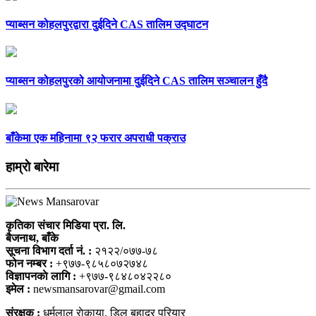
प्याब्सन कोहलपुरद्वारा दुईदिने CAS तालिम उद्घाटन
प्याब्सन कोहलपुरको आयोजनामा दुईदिने CAS तालिम सञ्चालन हुँदै
बाँकेमा एक महिनामा ९२ फरार अपराधी पक्राउ
हाम्राे बारेमा
कृतिका संचार मिडिया प्रा. लि.
बैजनाथ, बाँके
सूचना विभाग दर्ता नं. :
२१२२/०७७-७८
फोन नम्बर :
+९७७-९८५८०७२७४८
विज्ञापनकाे लागि :
+९७७-९८४८०४२२८०
इमेल :
newsmansarovar@gmail.com
संरक्षक :
धर्मलाल राेकाया, डिल बहादुर परियार