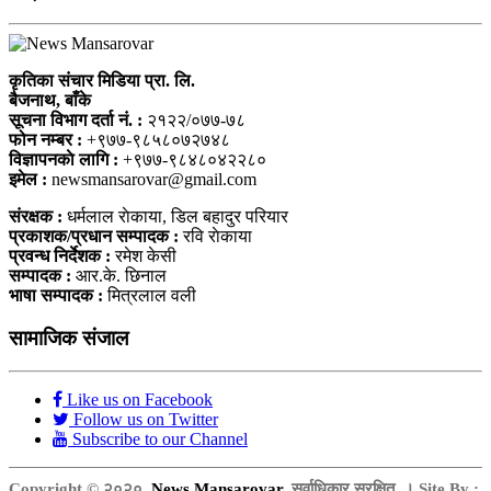
कृतिका संचार मिडिया प्रा. लि.
बैजनाथ, बाँके
सूचना विभाग दर्ता नं. :
२१२२/०७७-७८
फोन नम्बर :
+९७७-९८५८०७२७४८
विज्ञापनकाे लागि :
+९७७-९८४८०४२२८०
इमेल :
newsmansarovar@gmail.com
संरक्षक :
धर्मलाल राेकाया, डिल बहादुर परियार
प्रकाशक/प्रधान सम्पादक :
रवि राेकाया
प्रवन्ध निर्देशक :
रमेश केसी
सम्पादक :
आर.के. छिनाल
भाषा सम्पादक :
मित्रलाल वली
सामाजिक संजाल
Like us on Facebook
Follow us on Twitter
Subscribe to our Channel
Copyright © २०२०,
News Mansarovar
, सर्वाधिकार सुरक्षित. । Site By :