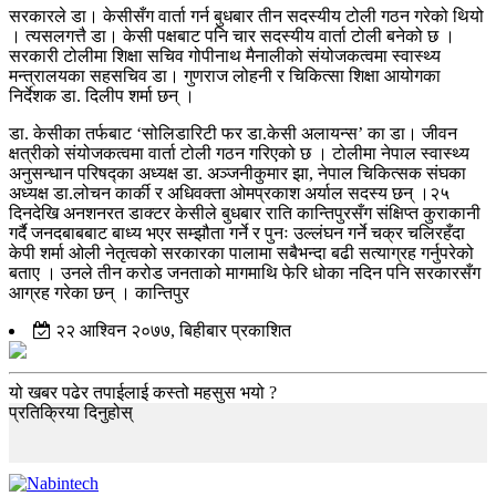
सरकारले डा। केसीसँग वार्ता गर्न बुधबार तीन सदस्यीय टोली गठन गरेको थियो
। त्यसलगत्तै डा। केसी पक्षबाट पनि चार सदस्यीय वार्ता टोली बनेको छ ।
सरकारी टोलीमा शिक्षा सचिव गोपीनाथ मैनालीको संयोजकत्वमा स्वास्थ्य
मन्त्रालयका सहसचिव डा। गुणराज लोहनी र चिकित्सा शिक्षा आयोगका
निर्देशक डा. दिलीप शर्मा छन् ।
डा. केसीका तर्फबाट ‘सोलिडारिटी फर डा.केसी अलायन्स’ का डा। जीवन
क्षत्रीको संयोजकत्वमा वार्ता टोली गठन गरिएको छ । टोलीमा नेपाल स्वास्थ्य
अनुसन्धान परिषद्का अध्यक्ष डा. अञ्जनीकुमार झा, नेपाल चिकित्सक संघका
अध्यक्ष डा.लोचन कार्की र अधिवक्ता ओमप्रकाश अर्याल सदस्य छन् ।२५
दिनदेखि अनशनरत डाक्टर केसीले बुधबार राति कान्तिपुरसँग संक्षिप्त कुराकानी
गर्दै जनदबाबबाट बाध्य भएर सम्झौता गर्ने र पुनः उल्लंघन गर्ने चक्र चलिरहँदा
केपी शर्मा ओली नेतृत्वको सरकारका पालामा सबैभन्दा बढी सत्याग्रह गर्नुपरेको
बताए । उनले तीन करोड जनताको मागमाथि फेरि धोका नदिन पनि सरकारसँग
आग्रह गरेका छन् । कान्तिपुर
२२ आश्विन २०७७, बिहीबार प्रकाशित
यो खबर पढेर तपाईलाई कस्तो महसुस भयो ?
प्रतिक्रिया दिनुहोस्