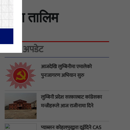
शिला तालिम
ताजा अपडेट
आजदेखि लुम्बिनीमा एमालेको
पुनःजागरण अभियान सुरु
लुम्बिनी प्रदेश सरकारबाट कांग्रेसका
मन्त्रीहरूले आज राजीनामा दिने
प्याब्सन कोहलपुरद्वारा दुईदिने CAS