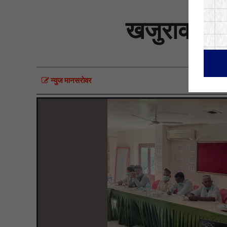
खजुराका ज
न्युज मानसराेवर