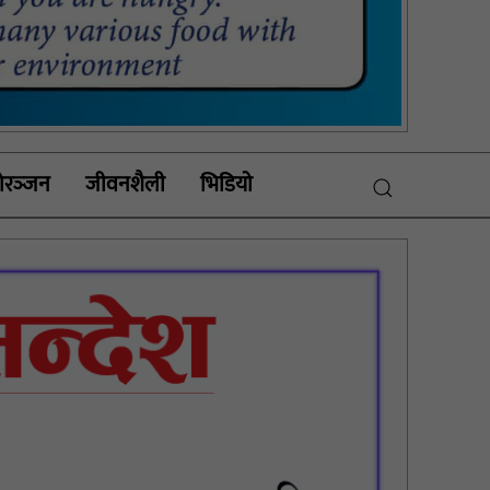
रञ्‍जन
जीवनशैली
भिडियाे