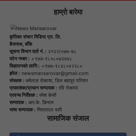
हाम्राे बारेमा
कृतिका संचार मिडिया प्रा. लि.
बैजनाथ, बाँके
सूचना विभाग दर्ता नं. :
२१२२/०७७-७८
फोन नम्बर :
+९७७-९८५८०७२७४८
विज्ञापनकाे लागि :
+९७७-९८४८०४२२८०
इमेल :
newsmansarovar@gmail.com
संरक्षक :
धर्मलाल राेकाया, डिल बहादुर परियार
प्रकाशक/प्रधान सम्पादक :
रवि राेकाया
प्रवन्ध निर्देशक :
रमेश केसी
सम्पादक :
आर.के. छिनाल
भाषा सम्पादक :
मित्रलाल वली
सामाजिक संजाल