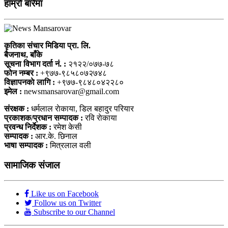
हाम्राे बारेमा
कृतिका संचार मिडिया प्रा. लि.
बैजनाथ, बाँके
सूचना विभाग दर्ता नं. :
२१२२/०७७-७८
फोन नम्बर :
+९७७-९८५८०७२७४८
विज्ञापनकाे लागि :
+९७७-९८४८०४२२८०
इमेल :
newsmansarovar@gmail.com
संरक्षक :
धर्मलाल राेकाया, डिल बहादुर परियार
प्रकाशक/प्रधान सम्पादक :
रवि राेकाया
प्रवन्ध निर्देशक :
रमेश केसी
सम्पादक :
आर.के. छिनाल
भाषा सम्पादक :
मित्रलाल वली
सामाजिक संजाल
Like us on Facebook
Follow us on Twitter
Subscribe to our Channel