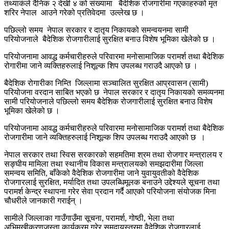
तथ्याकंले दैनिक २ देखी ४ को संख्यामा बैदेशिक रोजगारीमा गएकाहरुको मृत
शरिर नेपाल आउने गरेको प्रतिवेदमा उल्लेख छ ।
पछिल्लो समय नेपाल सरकार र दातृय निकायको समन्वयनमा सामी
परियोजनाले बैदेशिक रोजगारीलाई सुरक्षित बनाउ विशेष भूमिका खेलेको छ ।
परियोजनामा आवद्ध कर्मचारीहरुले परिवारमा मनोसामाजिक परामर्श तथा बैदेशिक
रोगारीमा जाने व्यक्तिहरुलाई निशूल्क शिप उपलब्ध गराउदै आएको छ ।
बैदेशिक रोगारीका निम्ति जिल्लामा सञ्चालित सुरक्षित आप्रवासन (सामी)
परियोजना वरदान साबित भएको छ नेपाल सरकार र दातृय निकायको समव्यनमा
सामी परियोजनाले पछिल्लो समय बैदेशिक रोजगारीलाई सुरक्षित बनाउ विशेष
भूमिका खेलेको छ ।
परियोजनामा आवद्ध कर्मचारीहरुले परिवारमा मनोसामाजिक परामर्श तथा बैदेशिक
रोजगारीमा जाने व्यक्तिहरुलाई निशूल्क शिप उपलब्ध गराउदै आएको छ ।
नेपाल सरकार तथा स्विस सरकारको सहमतिमा श्रम तथा रोजगार मन्त्रालय र
सङ्घीय मामिला तथा स्थानीय विकास मन्त्रालयको समझदारीमा जिल्ला
समन्वय समिति, बाँकेको वैदेशिक रोजगारीमा जाने युवायुवतीको वैदेशिक
रोजगारलाई सुरक्षित, मर्यादित तथा उपलब्धिमूलक बनाउने उद्देश्यले सूचना तथा
परामर्श केन्द्र स्थापना गरेर सेवा प्रदान गर्दै आएको परियोजना संयोजक मिना
चौधरीले जानकारी गराईन् ।
सामीले जिल्लाका गाउँगाउँमा सूचना, परामर्श, गोष्ठी, भेला तथा
अभिमुखीकरणजस्ता कार्यक्रम गरेर समुदायस्तरमा वैदेशिक रोजगारलाई