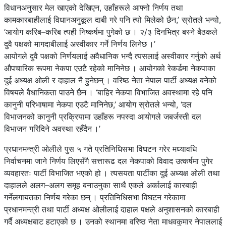
विधानअनुसार मेल खाएको देखिएन, उहाँहरूले आफ्नो निर्णय तथा
कामकारबाहीलाई विधानअनुकूल दाबी गरे पनि त्यो मिलेको छैन,’ स्रोतले भन्यो,
‘आयोग करिब–करिब त्यही निष्कर्षमा पुगेको छ । २/३ दिनभित्र बस्ने बैठकले
दुवै पक्षको मागदाबीलाई अस्वीकार गर्ने निर्णय लिनेछ ।’
आयोगले दुवै पक्षको निर्णयलाई अवैधानिक भन्दै त्यसलाई अस्वीकार गर्नुको अर्थ
औपचारिक रूपमा नेकपा एउटै रहेको मानिनेछ । आयोगको रेकर्डमा नेकपाका
दुई अध्यक्ष ओली र दाहाल नै हुनेछन् । वरिष्ठ नेता नेपाल पार्टी अध्यक्ष बनेको
विषयले वैधानिकता पाउने छैन । ‘बाहिर नेकपा विभाजित अवस्थामा रहे पनि
कानुनी परिभाषामा नेकपा एउटै मानिनेछ,’ आयोग स्रोतले भन्यो, ‘दल
विभाजनको कानुनी प्रक्रियामा उहाँहरू नपस्दा आयोगले जबर्जस्ती दल
विभाजन गरिदिने अवस्था रहँदैन ।’
प्रधानमन्त्री ओलीले पुस ५ गते प्रतिनिधिसभा विघटन गरेर मध्यावधि
निर्वाचनमा जाने निर्णय लिएसँगै सत्तारूढ दल नेकपाको विवाद उत्कर्षमा पुगेर
व्यवहारतः पार्टी विभाजित भएको हो । त्यसयता पार्टीका दुई अध्यक्ष ओली तथा
दाहालले अलग–अलग समूह बनाउनुका साथै एकले अर्कालाई कारबाही
गर्नेलगायतका निर्णय गरेका छन् । प्रतिनिधिसभा विघटन गरेकामा
प्रधानमन्त्री तथा पार्टी अध्यक्ष ओलीलाई दाहाल पक्षले अनुशासनको कारबाही
गर्दै अध्यक्षबाट हटाएको छ । उनको स्थानमा वरिष्ठ नेता माधवकुमार नेपाललाई