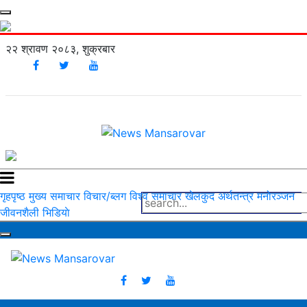
२२ श्रावण २०८३, शुक्रबार
गृहपृष्ठ
मुख्य समाचार
विचार/ब्लग
विश्व समाचार
खेलकुद
अर्थतन्त्र
मनोरञ्‍जन
जीवनशैली
भिडियाे