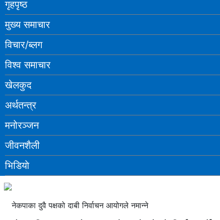
गृहपृष्ठ
मुख्य समाचार
विचार/ब्लग
विश्व समाचार
खेलकुद
अर्थतन्त्र
मनोरञ्‍जन
जीवनशैली
भिडियाे
नेकपाका दुवै पक्षको दाबी निर्वाचन आयोगले नमान्‍ने