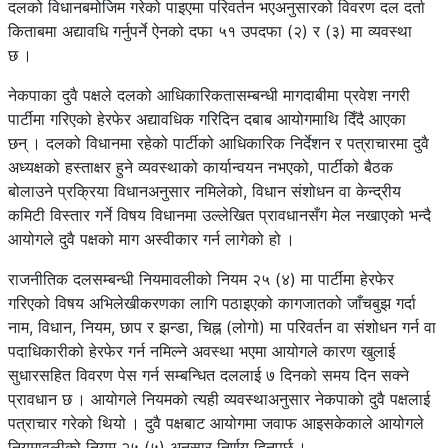
दलको विधानबमोजिम गरेको पाइएमा परिवर्तन भएअनुसारको विवरण दल दर्ता
किताबमा अद्यावधि गर्नुपर्ने ऐनको दफा ५१ उपदफा (२) र (३) मा व्यवस्था
छ ।
नेकपाका दुवै पक्षले दलको आधिकारिकतासम्बन्धी मागदाबीमा प्रवेश नगरी
पार्टीमा गरिएको हेरफेर अद्यावधिक गरिदिन दबाब आयोगमाथि दिँदै आएका
छन् । दलको विधानमा रहेको पार्टीको आधिकारिक निर्देशन र पत्राचारमा दुवै
अध्यक्षको हस्ताक्षर हुने व्यवस्थाको कार्यान्वयन नभएको, पार्टीको बैठक
बोलाउने प्रक्रिया विधानअनुसार नमिलेको, विधान संशोधन वा केन्द्रीय
कमिटी विस्तार गर्ने विषय विधानमा उल्लेखित प्रावधानसँग मेल नखाएको भन्दै
आयोगले दुवै पक्षको माग अस्वीकार गर्न लागेको हो ।
राजनीतिक दलसम्बन्धी नियमावलीको नियम २५ (४) मा पार्टीमा हेरफेर
गरिएको विषय अभिलेखीकरणका लागि पठाइएको कागजातको जाँचबुझ गर्दा
नाम, विधान, नियम, छाप र झन्डा, चिह्न (लोगो) मा परिवर्तन वा संशोधन गर्न वा
पदाधिकारीको हेरफेर गर्न नमिल्ने अवस्था भएमा आयोगले कारण खुलाई
सुधारसहित विवरण पेस गर्न सम्बन्धित दललाई ७ दिनको समय दिन सक्ने
प्रावधान छ । आयोगले नियमको त्यही व्यवस्थाअनुसार नेकपाको दुवै पक्षलाई
पत्राचार गरेको थियो । दुवै पक्षबाट आयोगमा जवाफ आइसकेकाले आयोगले
नियमावलीको नियम २५ (५) अनुसार निर्णय दिनुपर्छ ।