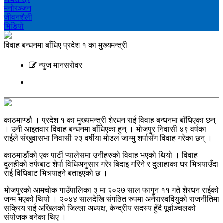
मनोरञ्‍जन
जीवनशैली
भिडियाे
विवाह बन्धनमा बाँधिए प्रदेश १ का मुख्यमन्त्री
न्युज मानसराेवर
काठमाण्डौ । प्रदेश १ का मुख्यमन्त्री शेरधन राई विवाह बन्धनमा बाँधिएका छन्
। उनी आइतवार विवाह बन्धनमा बाँधिएका हुन् । भोजपुर निवासी ४९ वर्षका
राईले संखुवासभा निवासी २३ वर्षीया मोडल जाग्मु शर्पासँग विवाह गरेका छन् ।
काठमाडौंको एक पार्टी प्यालेसमा उनीहरुको विवाह भएको थियो । विवाह
दुलहीको तर्फबाट शेर्पा विधिअनुसार गरेर बिदाइ गरिने र दुलाहाका घर भित्र्याउँदा
राई विधिबाट भित्र्याइने बताइएको छ ।
भोजपुरको आमचोक गाउँपालिका ३ मा २०२७ साल फागुन ११ गते शेरधन राईको
जन्म भएको थियो । २०४४ सालदेखि संगठित रुपमा अनेरास्ववियुको राजनीतिमा
सक्रिय राई अखिलको जिल्ला अध्यक्ष, केन्द्रीय सदस्य हुँदै पूर्वाञ्चलको
संयोजक बनेका थिए ।