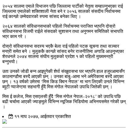
२०५४ सालमा एमाले विभाजन पछि जिल्लामा पार्टीको नेतृत्व सम्हाल्नुभएका राई
जिल्लामा एमालेको शक्तिशाली नेता बने र २०५६ सालको संसदीय निर्वाचनमा
राई कान्छो उम्मेदवारको रुपमा सांसद बनेका थिए ।
२०६४ सालको संविधानसभाको पहिलो निर्वाचनमा पराजित भएपनि दोस्रो
संविधानसभा विजयी राईले संसदको सुशासन तथा अनुगमन समितिको सभापति
भएर काम गरे ।
दोस्रो संविधानसभा सदस्य भएकै बेला राई पहिलो पटक सूचना तथा सञ्चार
मन्त्री समेत बने । मुलुककै कान्छो सांसद बनेर राजनीतिमा अगाडि आउनुभएका
शेरधनले २०७४ सालमा संघीय मुलुकको प्रदेश १ को पहिलो मुख्यमन्त्री
बन्नुभयो।
उता उनको जोडी बन्न आइपुगेकी शेर्पा संखुवासभा घर भएपनि हाल हजुरआमासँग
काठमाण्डौमा बस्दै आएकी छन् । उनका बाबु–आमा भने अमेरिकामा बस्दै आएका
छन् । १३ वर्षको उमेरमा ‘मिस किड क्विन नेपाल’ मा भाग लिएकी उनले विभिन्न
ब्युटी प्याजेन्टमा सहभागी हुँदै मिस मंगोल नेपालको उपाधि जितेकी छन् ।
मिस ई कलेज, मिस एसएलसी हुँदै ‘मिस मंगोल नेपाल–२०१८’ को उपाधि पछि
बढी चर्चामा आएकी ज्याङ्मुले विभिन्न म्यूजिक भिडियोमा अभिनयसमेत गरेकी छन्
।
११ माघ २०७७, आईतवार प्रकाशित