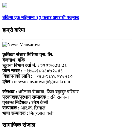
बाँकेमा एक महिनामा ९२ फरार अपराधी पक्राउ
हाम्राे बारेमा
कृतिका संचार मिडिया प्रा. लि.
बैजनाथ, बाँके
सूचना विभाग दर्ता नं. :
२१२२/०७७-७८
फोन नम्बर :
+९७७-९८५८०७२७४८
विज्ञापनकाे लागि :
+९७७-९८४८०४२२८०
इमेल :
newsmansarovar@gmail.com
संरक्षक :
धर्मलाल राेकाया, डिल बहादुर परियार
प्रकाशक/प्रधान सम्पादक :
रवि राेकाया
प्रवन्ध निर्देशक :
रमेश केसी
सम्पादक :
आर.के. छिनाल
भाषा सम्पादक :
मित्रलाल वली
सामाजिक संजाल