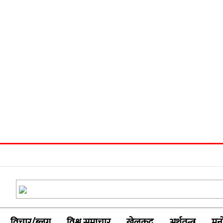
विचार/ब्लग
विश्व समाचार
खेलकुद
अर्थतन्त्र
मनो