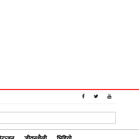
रञ्‍जन
जीवनशैली
भिडियाे