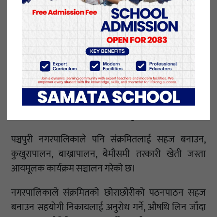
नजिकको स्वास्थ्य चौकीमा औषधिको व्यवस्था गरिदिएको
छ।
पहिले औषधि लिन वीरेन्द्रनगर आउने उनीहरु अहिले घर
नजिकैको स्वास्थ्य चौकीबाट नियमित रुपमा एन्टी
रेक्टोभाइरल थेरापी (एआरटी) प्रयोग गर्दै आएका छन्।
नियमित औषधि प्रयोग गरेका कारण सामान्य नागरिकसरह नै
जीवनयापन गर्न पाएको उनीहरुको अनुभव छ।
पञ्चपुरी नगरपालिकाले पनि संक्रमितलाई सहज बनाउन,
कुखुरापालन, बाख्रापालन, बेमौसमी तरकारी खेती जस्ता
आयमूलक कार्यक्रम सञ्चालन गरेको छ।
नगरपालिकाले संक्रमितको छोराछोरीको पठनपाठन सहज
बनाउन सहयोगी निकायलाई अनुरोध गर्ने, औषधि लिन जाँदा