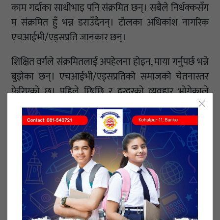
काम गर्दाका साथीभाइ पनि संक्रमित छन्। सबैले निर्धक्कसँग
म संक्रमित हुँ भन्न डराउँदैनन्। टोलका अधिकांश नागरिक
एचआईभी/एड्सप्रति जानकार छन्।
शिक्षित वर्गले संक्रमितलाई अपहेलना होइन, माया गर्नुपर्छ भन्ने
बुझेका छन्। एचआईभी/एड्सप्रतिको समाजको चेतनास्तर
फेरिएको छ। पहिले छिःछि र दुरदुरको व्यवहार भोगेकाले
अहिले समाजको माया र हौसला पाएका छन्।
यही कारण हर्कजस्तै पञ्चपुरी नगरपालिकामा ८० जना
एचआईभी संक्रमित खुलेका छन्।
तथ्यांकअनुसार वडा नं. १० मा २० जना, वडा नं. ६ र ८ मा
१६/१६ जना, वडा नं. २ मा ६ जना, ३ मा ५ जना, ४ मा ९ जना,
वडा नं. ५ मा ३ जना, वडा नं. ९ मा १ जना र वडा नं. ११ मा ४
जना संक्रमित खुलेका छन्। नगरपालिकाले नै उनीहरुलाई