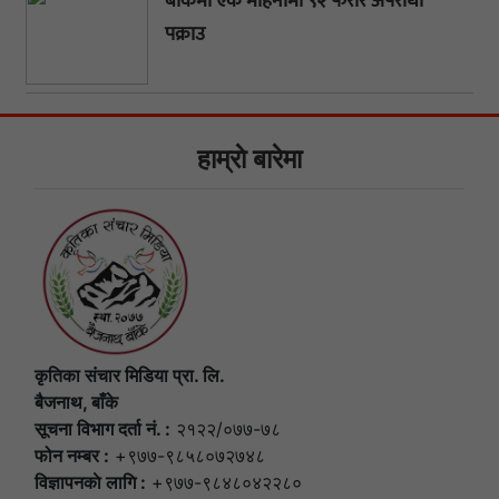
बाँकेमा एक महिनामा ९२ फरार अपराधी
पक्राउ
हाम्राे बारेमा
कृतिका संचार मिडिया प्रा. लि.
बैजनाथ, बाँके
सूचना विभाग दर्ता नं. :
२१२२/०७७-७८
फोन नम्बर :
+९७७-९८५८०७२७४८
विज्ञापनकाे लागि :
+९७७-९८४८०४२२८०