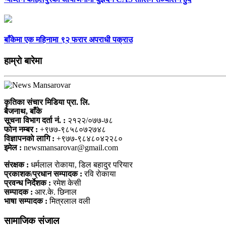
बाँकेमा एक महिनामा ९२ फरार अपराधी पक्राउ
हाम्राे बारेमा
कृतिका संचार मिडिया प्रा. लि.
बैजनाथ, बाँके
सूचना विभाग दर्ता नं. :
२१२२/०७७-७८
फोन नम्बर :
+९७७-९८५८०७२७४८
विज्ञापनकाे लागि :
+९७७-९८४८०४२२८०
इमेल :
newsmansarovar@gmail.com
संरक्षक :
धर्मलाल राेकाया, डिल बहादुर परियार
प्रकाशक/प्रधान सम्पादक :
रवि राेकाया
प्रवन्ध निर्देशक :
रमेश केसी
सम्पादक :
आर.के. छिनाल
भाषा सम्पादक :
मित्रलाल वली
सामाजिक संजाल