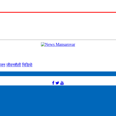
्‍जन
जीवनशैली
भिडियाे