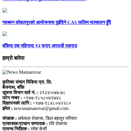
प्याब्सन कोहलपुरको आयोजनामा दुईदिने CAS तालिम सञ्चालन हुँदै
बाँकेमा एक महिनामा ९२ फरार अपराधी पक्राउ
हाम्राे बारेमा
कृतिका संचार मिडिया प्रा. लि.
बैजनाथ, बाँके
सूचना विभाग दर्ता नं. :
२१२२/०७७-७८
फोन नम्बर :
+९७७-९८५८०७२७४८
विज्ञापनकाे लागि :
+९७७-९८४८०४२२८०
इमेल :
newsmansarovar@gmail.com
संरक्षक :
धर्मलाल राेकाया, डिल बहादुर परियार
प्रकाशक/प्रधान सम्पादक :
रवि राेकाया
प्रवन्ध निर्देशक :
रमेश केसी