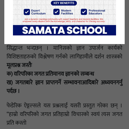
यदिजगतको जान न, तिम्रो सर्वत्र बाटो ।बढ तिमी अगाडि
रातदिन,किननहोस् तिम्रो सफर अति कठोर ।
हाम्रो वरिपरिको जगतको ज्ञान, सत्यको खोजीको बाटोहरु,
मानव ज्ञान र मानवक्रियाकलापकाबीचमानिहित सम्बन्धआदि
कुराको अध्ययनगर्ने दर्शन शास्त्रको विशेष शाखालाई ज्ञानको
सिद्धान्त भन्दछन् । मानिसको ज्ञान उपार्जन कार्यको
विशिष्टताहरुको विश्लेषण गर्नको लागिहामीले दर्शन शास्त्रको
मूलप्रश्न जस्तैः
क) वरिपरिका जगत प्रतिमानव ज्ञानको सम्बन्ध
ख) जगतबारे ज्ञान प्राप्तगर्ने सम्भावनाआदिबारे अध्ययनगर्नु
पर्दछ ।
फेडेरिक ऐङ्गल्सले यस प्रश्नलाई यसरी प्रस्तुत गरेका छन् ।
“हाम्रो वरिपरिको जगत प्रतिहाम्रो विचारको स्वयं त्यस जगत
प्रति कस्तो