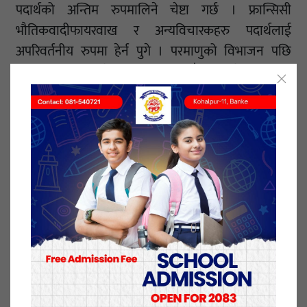
पदार्थको अन्तिम रुपमालिने चेष्टा गर्छ । फ्रान्सिसी
भौतिकवादीफायरवाख र अन्यविचारकहरु पदार्थलाई
अपरिवर्तनीय रुपमा हेर्न पुगे । परमाणुको विभाजन पछि
बुर्जुवादार्शनिकहरुले माक्र्सवादमाथिनयाँहमला गरे ।
ज्ञानको सिद्धान्त दार्शनिक ज्ञानको विधि र स्वरुप ज्ञानको
सारतत्व ज्ञान मानिसको चेतनामायथार्थताको प्रतिबिम्वहो । यो
प्रतिविम्बन न त निस्क्रिय छ न यान्त्रिक । यो एउटा
सृजनात्मकक्रियाहो । कसरी मानिसले वरिपरिका जगतबारे
ज्ञान प्राप्तगर्दछ ।
ज्ञान उपार्जनकादुई तरिकाहरु
क)मानवजीवनभनेको निरन्तर संसारबारे कुनै न कुनै कुरा
थाहापाउने प्रक्रियाहो ।
ख)एकजनाफारसीविख्यातकविफिर्सीदीले लेखेका
छन् ।