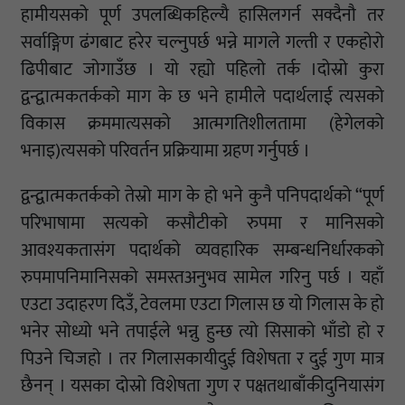
हामीयसको पूर्ण उपलब्धिकहिल्यै हासिलगर्न सक्दैनौ तर
सर्वाङ्गिण ढंगबाट हरेर चल्नुपर्छ भन्ने मागले गल्ती र एकहोरो
ढिपीबाट जोगाउँछ । यो रह्यो पहिलो तर्क ।दोस्रो कुरा
द्वन्द्वात्मकतर्कको माग के छ भने हामीले पदार्थलाई त्यसको
विकास क्रममात्यसको आत्मगतिशीलतामा (हेगेलको
भनाइ)त्यसको परिवर्तन प्रक्रियामा ग्रहण गर्नुपर्छ ।
द्वन्द्वात्मकतर्कको तेस्रो माग के हो भने कुनै पनिपदार्थको “पूर्ण
परिभाषामा सत्यको कसौटीको रुपमा र मानिसको
आवश्यकतासंग पदार्थको व्यवहारिक सम्बन्धनिर्धारकको
रुपमापनिमानिसको समस्तअनुभव सामेल गरिनु पर्छ । यहाँ
एउटा उदाहरण दिउँ, टेवलमा एउटा गिलास छ यो गिलास के हो
भनेर सोध्यो भने तपाईले भन्नु हुन्छ त्यो सिसाको भाँडो हो र
पिउने चिजहो । तर गिलासकायीदुई विशेषता र दुई गुण मात्र
छैनन् । यसका दोस्रो विशेषता गुण र पक्षतथाबाँकीदुनियासंग