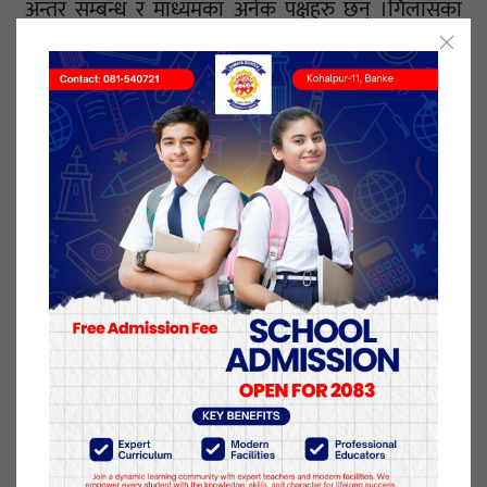
अन्तर सम्बन्ध र माध्यमका अनेक पक्षहरु छन् ।गिलासका
सम्बन्धमा यो कुरा तत्काल स्पष्ट हुँदैन । तर गिलास अपरिवर्तित
छैन ।
खासगरी त्यसको प्रयोजन, त्यसको उपयोग र अगाडि जाने
क्रममात्यसका सम्बन्धहरु मानिसकाआवश्यकताअनुसार
बदली रहन्छ । द्वन्द्वात्मकतर्कको चौथो कुरा के हो भने सत्य
अमूर्त हुँदैन यो सदा मूर्त हुन्छ । यो भएदार्शनिक ज्ञानका
विधिहरु जसलाई संक्षिप्तमाभन्दा यसरी राख्न सकिन्छ ।
–
ज्ञानको सारतत्व
– व्यवहार र ज्ञानको अन्तर सम्बन्ध
– ज्ञानको द्वन्द्वात्मक बाटो
– सजीवअनुभूति
– इन्द्रियग्राह्य ज्ञान
– तार्किक ज्ञान (बृद्धिसंगत)