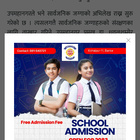
उपमहानगरले भने सार्वजनिक जग्गाको अभिलेख राख्न सुरु
गरेको छ । त्यसलगत्तै सार्वजनिक जग्गाहरुको संरक्षणका
लागि तारबार गरिने उपमहानगर प्रमुख डा. धवलशम्सेर
राणाको दाबी छ । उनका अनुसार भूमाफियाहरु सरकारी
जग्गा दर्ता गर्न प्रयासमा रहेको बताए । ‘त्यसैले कहा“ कति
जग्गा छ त्यो सार्वजनिक गर्न मिल्दैन,’ उनले कान्तिपुरसंग
भने,‘पहिले सरकारी जग्गाको पूर्ण अभिलेख लिन्छौ । त्यसपछि
तारबार गरी सरकारी जग्गाको अभिलेख सार्वजनिक गर्छौ ।’
उनका अनुसार मालपोत र नापी कार्यालयका कर्मचारीहरु पनि
सरकारी जग्गाको पछि लागेका छन् ।
उपमहानगरका अनुसार नेपालगन्जमा १ सय ३२ विगहा
सरकारी पर्ती जग्गा छ । त्यस्तै ७० विगहा पोखरी, ६ कठ्ठा
मन्दीर र ३ सय ३८ विगहा जंगल क्षेत्रको जग्गा छ । ति
सबैजसो सरकारी जग्गामा केही न केही अतिक्रमण भएका छन्