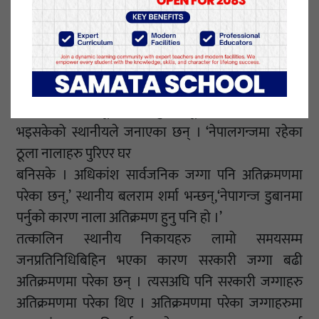
। नगरभित्र पार्ने सबैजसो परम्परागत नालाहरु अतिक्रमणमा
परिसकेका छन् ।
धम्बोझी चोकदेखि पश्चिम तर्फ दिपक बंगुर सेन्टर नजिकै
रहेको नाला पुरिएको छ । नेपालगन्ज—कोहलपुर सडकको
पश्चिम तर्फ रहेको ठूलो नाला पुरिएर ठूला संरचनाहरु निमार्ण
भइसकेको स्थानीयले जनाएका छन् । ‘नेपालगन्जमा रहेका
ठूला नालाहरु पुरिएर घर
बनिसके । अधिकांश सार्वजनिक जग्गा पनि अतिक्रमणमा
परेका छन्,’ स्थानीय बलराम शर्मा भन्छन्,‘नेपागन्ज डुबानमा
पर्नुको कारण नाला अतिक्रमण हुनु पनि हो ।’
तत्कालिन स्थानीय निकायहरु लामो समयसम्म
जनप्रतिनिधिबिहिन भएका कारण सरकारी जग्गा बढी
अतिक्रमणमा परेका छन् । त्यसअघि पनि सरकारी जग्गाहरु
अतिक्रमणमा परेका थिए । अतिक्रमणमा परेका जग्गाहरुमा