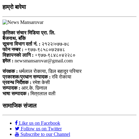
हाम्राे बारेमा
कृतिका संचार मिडिया प्रा. लि.
बैजनाथ, बाँके
सूचना विभाग दर्ता नं. :
२१२२/०७७-७८
फोन नम्बर :
+९७७-९८५८०७२७४८
विज्ञापनकाे लागि :
+९७७-९८४८०४२२८०
इमेल :
newsmansarovar@gmail.com
संरक्षक :
धर्मलाल राेकाया, डिल बहादुर परियार
प्रकाशक/प्रधान सम्पादक :
रवि राेकाया
प्रवन्ध निर्देशक :
रमेश केसी
सम्पादक :
आर.के. छिनाल
भाषा सम्पादक :
मित्रलाल वली
सामाजिक संजाल
Like us on Facebook
Follow us on Twitter
Subscribe to our Channel