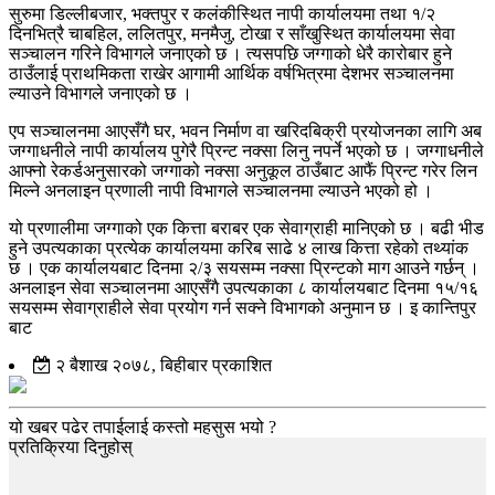
सुरुमा डिल्लीबजार, भक्तपुर र कलंकीस्थित नापी कार्यालयमा तथा १/२
दिनभित्रै चाबहिल, ललितपुर, मनमैजु, टोखा र साँखुस्थित कार्यालयमा सेवा
सञ्चालन गरिने विभागले जनाएको छ । त्यसपछि जग्गाको धेरै कारोबार हुने
ठाउँलाई प्राथमिकता राखेर आगामी आर्थिक वर्षभित्रमा देशभर सञ्चालनमा
ल्याउने विभागले जनाएको छ ।
एप सञ्‍चालनमा आएसँगै घर, भवन निर्माण वा खरिदबिक्री प्रयोजनका लागि अब
जग्गाधनीले नापी कार्यालय पुगेरै प्रिन्ट नक्सा लिनु नपर्ने भएको छ । जग्गाधनीले
आफ्नो रेकर्डअनुसारको जग्गाको नक्सा अनुकूल ठाउँबाट आफैं प्रिन्ट गरेर लिन
मिल्ने अनलाइन प्रणाली नापी विभागले सञ्चालनमा ल्याउने भएको हो ।
यो प्रणालीमा जग्गाको एक कित्ता बराबर एक सेवाग्राही मानिएको छ । बढी भीड
हुने उपत्यकाका प्रत्येक कार्यालयमा करिब साढे ४ लाख कित्ता रहेको तथ्यांक
छ । एक कार्यालयबाट दिनमा २/३ सयसम्म नक्सा प्रिन्टको माग आउने गर्छन् ।
अनलाइन सेवा सञ्चालनमा आएसँगै उपत्यकाका ८ कार्यालयबाट दिनमा १५/१६
सयसम्म सेवाग्राहीले सेवा प्रयोग गर्न सक्ने विभागको अनुमान छ । इ कान्तिपुर
बाट
२ बैशाख २०७८, बिहीबार प्रकाशित
यो खबर पढेर तपाईलाई कस्तो महसुस भयो ?
प्रतिक्रिया दिनुहोस्