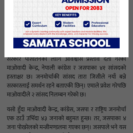
तत्कालीन एमाले र माओवादी केन्द्रका ६० जना प्रदेशसभा
सदस्यको समर्थनमा पोखरेल मुख्यमन्त्री बनेका हुन्। एमालेका
विष्णु पन्थी र रमा घर्ती माधवकुमार नेपाल पक्षमा खुलेका
छन्।
संसदीय अंकगणित अनुसार मुख्यमन्त्री पोखरेल नेतृत्वको
सरकार परिवर्तनका लागि अविश्वास प्रस्ताव दर्ता गरेका
माओवादी केन्द्र, नेपाली कांग्रेस र जसपाका ४१ सांसदको
हस्ताक्षर छ। जनमोर्चाकी सांसद तारा जिसीले नयाँ बन्ने
सरकारलाई समर्थन रहने बताएकी छिन्। एमाले प्रवेश गरेपछि
माओवादीले २ सांसद निलम्बन गरेको छ।
यसो हुँदा माओवादी केन्द्र, कांग्रेस, जसपा र राष्ट्रिय जनमोर्चा
एक ठाउँ उभिँदा ४३ जनाको बहुमत हुन्छ। तर, जसपाका ४
जना पोखरेलको मन्त्रीमण्डलमा गएका छन्। जसपाले भने यस