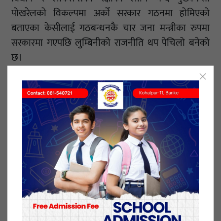
पोखरेलको विकल्पमा अर्को सरकार गठनमा होमिएको
बताएका केसीलाई गठबन्धनकै चार जना मन्त्रीका रुपमा
सरकारमा गएपछि लुम्बिनीको राजनीति थप पेचिलो बनेको
छ।
लुम्बिनीमा ८७ सांसदमध्ये माओवादी केन्द्रका दिनेश पन्थी र
दधिराम न्यौपानेलाई केही दिनअघि निलम्बन गरिएको छ।
केपी ओलीतिर लागेपछि माओवादी केन्द्रले उनीहरूलाई
कारवाही गरेपछि सांसद पद निलम्बन भएको हो।
८५ सांसदमध्ये एक सभामुखसहित माओवादीका १८,
कांग्रेसका १९, जसपाका ६ र जनमोर्चाका १ जना सांसद
प्रदेशसभामा छन्। एमालेबाट ४१ जना सांसद छन्। नयाँ
सरकार गठनका लागि बहुमत पुग्न कम्तीमा ४३ जना सांसदको
मत आवश्यक पर्छ।