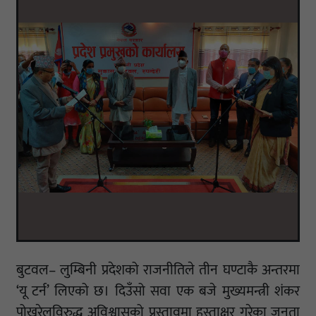
बुटवल– लुम्बिनी प्रदेशको राजनीतिले तीन घण्टाकै अन्तरमा
‘यू टर्न’ लिएको छ। दिउँसो सवा एक बजे मुख्यमन्त्री शंकर
पोखरेलविरुद्ध अविश्वासको प्रस्तावमा हस्ताक्षर गरेका जनता