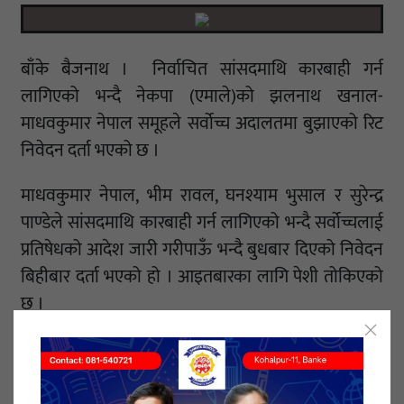
बाँके बैजनाथ । निर्वाचित सांसदमाथि कारबाही गर्न
लागिएको भन्दै नेकपा (एमाले)को झलनाथ खनाल-
माधवकुमार नेपाल समूहले सर्वोच्च अदालतमा बुझाएको रिट
निवेदन दर्ता भएको छ ।
माधवकुमार नेपाल, भीम रावल, घनश्याम भुसाल र सुरेन्द्र
पाण्डेले सांसदमाथि कारबाही गर्न लागिएको भन्दै सर्वोच्चलाई
प्रतिषेधको आदेश जारी गरीपाऊँ भन्दै बुधबार दिएको निवेदन
बिहीबार दर्ता भएको हो । आइतबारका लागि पेशी तोकिएको
छ ।
त्यस्तै, २०७५ जेठ २ गतेअघिकै नेकपा (एमाले) ब्युँताउने
सर्वोच्चको २०७७ फागुन २३ गतेको आदेश कार्यान्वयन
गरिपाऊँ भन्ने पनि निवदेनमा माग गरिएको छ । २७ जना