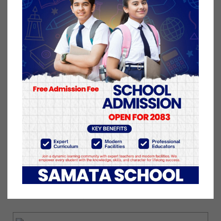
सांसदका हकमा त्यस्तो आदेश माग गरिएको हो । निवेदनमा
नेकपा एमालेका अध्यक्ष तथा संसदीय दलका नेता केपी शर्मा
ओली, महासचिव ईश्वर पोखरेल, निर्वाचन आयोग र सभामुख
अग्निप्रसाद सापकोटालाई विपक्षी बनाइएको छ ।
एमाले अध्यक्ष ओलीले बिनाकारण स्पष्टिकरण सोधेको र बाँकी
कारबाही रोक्न भन्दै नेपालपक्ष अदालत गएको हो । ओलीले
२७ सांसद्लाई मंगलबार पत्र पठाउँदै जुनसुकै बेला कडा
कारबाही गर्नुपर्ने अवस्था आउने चेतावनी दिएका थिए । उनले
नेपाल पक्षधर नेताहरूलाई एमालेकै नाम र सूर्य चिह्न प्रयोग
गरेर किन नयाँ पार्टी खोलेको भन्दै प्रश्नसमेत गरेका थिए ।
कान्तिपुर बाट
९ बैशाख २०७८, बिहीबार प्रकाशित