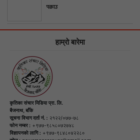
पक्राउ
हाम्राे बारेमा
कृतिका संचार मिडिया प्रा. लि.
बैजनाथ, बाँके
सूचना विभाग दर्ता नं. :
२१२२/०७७-७८
फोन नम्बर :
+९७७-९८५८०७२७४८
विज्ञापनकाे लागि :
+९७७-९८४८०४२२८०