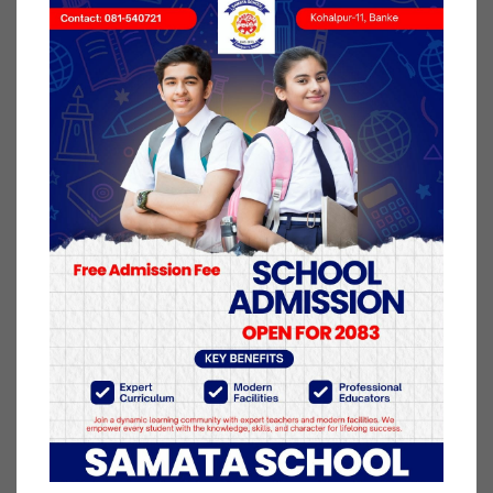
जनसंख्याको ठूलो हिस्सा सधैंभरि किनारामा पर्दा यो
व्यवस्थाप्रति उनीहरूको ‘भरासिलो अपनत्व’ देखिएन । माथि
उल्लिखित ट्याक्सी चालक युवकको भनाइ र सर्वसाधारणका
अनुभूति सुन्दा यही प्रतीत हुन्छ ।
समाजमा जघन्य प्रकृतिका हिंसा, विभेद र बहिष्करण दैनिक
बढिरहेका छन् । छुवाछूतमै जन्मे–हुर्केका दलित, भूमिहीन,
नागरिकताविहीन, मधेसका डोम, मुसहर, चमार, राज्य/
समाजले खेलौना बनाएका बादी, एकछाक पेटभरि खान
संघर्षरत मजदुर, गरिबीको रेखामुनि रहेका नागरिक, सिटामोल
नपाएर मृत्युवरण गर्न बाध्य नागरिकका परिवार, सुत्केरी
व्यथाले छटपटिइरहेका दूर–दुर्गमका महिला, हिंसा–
बलात्कार–दुर्व्यवहारले थिलथिलिएका महिला, नेपाली भाषा
राम्रोसँग नबुझ्ने अनि गरिबी तथा विभेदका कारण शिक्षामा
पछि परेका दलित, जनजाति र मधेसका नागरिकहरूलाई
लोकतन्त्र र गणतन्त्रले के दियो ? राज्य र दलले कहिल्यै यस