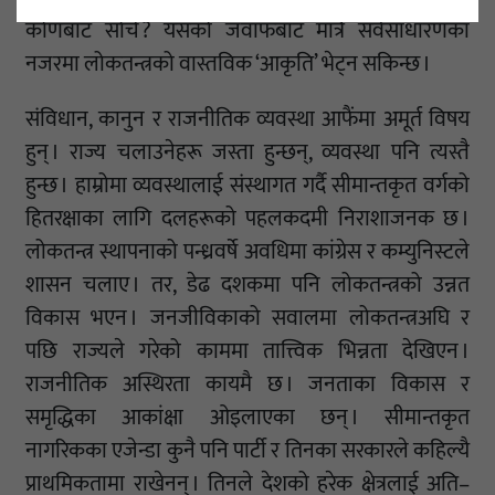
कोणबाट सोचे ? यसको जवाफबाट मात्रै सर्वसाधारणका
नजरमा लोकतन्त्रको वास्तविक ‘आकृति’ भेट्न सकिन्छ ।
संविधान, कानुन र राजनीतिक व्यवस्था आफैंमा अमूर्त विषय
हुन् । राज्य चलाउनेहरू जस्ता हुन्छन्, व्यवस्था पनि त्यस्तै
हुन्छ । हाम्रोमा व्यवस्थालाई संस्थागत गर्दै सीमान्तकृत वर्गको
हितरक्षाका लागि दलहरूको पहलकदमी निराशाजनक छ ।
लोकतन्त्र स्थापनाको पन्ध्रवर्षे अवधिमा कांग्रेस र कम्युनिस्टले
शासन चलाए । तर, डेढ दशकमा पनि लोकतन्त्रको उन्नत
विकास भएन । जनजीविकाको सवालमा लोकतन्त्रअघि र
पछि राज्यले गरेको काममा तात्त्विक भिन्नता देखिएन ।
राजनीतिक अस्थिरता कायमै छ । जनताका विकास र
समृद्धिका आकांक्षा ओइलाएका छन् । सीमान्तकृत
नागरिकका एजेन्डा कुनै पनि पार्टी र तिनका सरकारले कहिल्यै
प्राथमिकतामा राखेनन् । तिनले देशको हरेक क्षेत्रलाई अति–