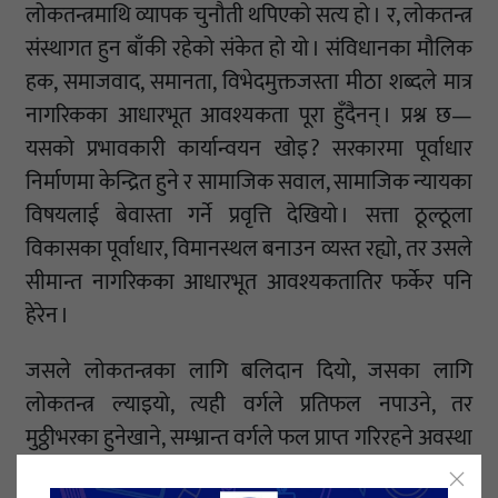
लोकतन्त्रमाथि व्यापक चुनौती थपिएको सत्य हो । र, लोकतन्त्र
संस्थागत हुन बाँकी रहेको संकेत हो यो । संविधानका मौलिक
हक, समाजवाद, समानता, विभेदमुक्तजस्ता मीठा शब्दले मात्र
नागरिकका आधारभूत आवश्यकता पूरा हुँदैनन् । प्रश्न छ—
यसको प्रभावकारी कार्यान्वयन खोइ ? सरकारमा पूर्वाधार
निर्माणमा केन्द्रित हुने र सामाजिक सवाल, सामाजिक न्यायका
विषयलाई बेवास्ता गर्ने प्रवृत्ति देखियो । सत्ता ठूल्ठूला
विकासका पूर्वाधार, विमानस्थल बनाउन व्यस्त रह्यो, तर उसले
सीमान्त नागरिकका आधारभूत आवश्यकतातिर फर्केर पनि
हेरेन ।
जसले लोकतन्त्रका लागि बलिदान दियो, जसका लागि
लोकतन्त्र ल्याइयो, त्यही वर्गले प्रतिफल नपाउने, तर
मुठ्ठीभरका हुनेखाने, सम्भ्रान्त वर्गले फल प्राप्त गरिरहने अवस्था
दोहोरियो । राज्यको सेकताप र स्नेहबाट सधैं टाढा पारिएको