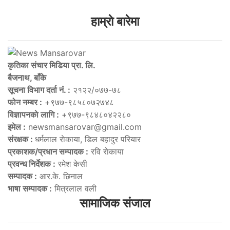
हाम्राे बारेमा
कृतिका संचार मिडिया प्रा. लि.
बैजनाथ, बाँके
सूचना विभाग दर्ता नं. :
२१२२/०७७-७८
फोन नम्बर :
+९७७-९८५८०७२७४८
विज्ञापनकाे लागि :
+९७७-९८४८०४२२८०
इमेल :
newsmansarovar@gmail.com
संरक्षक :
धर्मलाल राेकाया, डिल बहादुर परियार
प्रकाशक/प्रधान सम्पादक :
रवि राेकाया
प्रवन्ध निर्देशक :
रमेश केसी
सम्पादक :
आर.के. छिनाल
भाषा सम्पादक :
मित्रलाल वली
सामाजिक संजाल