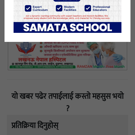
२४ घण्टानै डाक्टर सहित स्वास्थ्य कर्मी रहने व्यवस्था रहेको
बताइएको छ ।
१७ बैशाख २०७८, शुक्रबार प्रकाशित
यो खबर पढेर तपाईलाई कस्तो महसुस भयो
?
प्रतिक्रिया दिनुहोस्