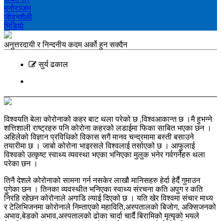
मनोरञ्‍जन
जीवनशैली
भिडियाे
अनुत्तरदायी र निन्दनीय कदम अर्को हुन सक्दैन
सुर्य ढकाल
विश्वयति बेला कोरोनाको कहर बाट थला परेको छ ,विश्वआकान्त छ ।मै हुभन्ने
शत्तिशाली राष्ट्रहरु पनि कोरोना कहरको लडाईमा फिका साबित भएका छन ।
अहिलेको विज्ञान प्रविधिको विकास सगै मानव चन्द्रमामा बस्ती बसाउने
तयारीमा छ । जाबो कोरोना भाइरसले विश्वलाई तर्साएको छ । आफुलाई
विश्वको उत्कृष्ट स्वाथ्य व्यवस्था भएका भनिएका मुलुक भनेर गर्वगर्नेहरु थला
परेका छन ।
तिनै देशले कोरोनाको सामना गर्न नसकेर लाखौ मानिसहरु हेर्दा हेर्दै गुमाउन
पुगेका छन । तिनका व्यवस्थीत भनिएका स्वाथ्य संरचना कति अपुग र कति
निरहि रहेछन कोरोनाले अगाडि ल्याई दिएको छ । यति खेर विश्वमा संचार माध्य
र टेलिभिजनमा कोरोनाले निम्ताएको महाविति,अस्पतालको बिजोग, अक्सिजनको
अभाव,बेडको अभाव,अस्पतालको ढोका चार्दा चार्दै बिरामिको मृत्यृको भयले