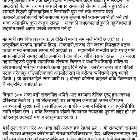
र्फाउनु जतिको अनैतिक अनुतरदायी र निन्दनीय कदम आर्को हुन सक्दैन। यो
अप्ठेराको बेलामा तन मन बचनले मानव समाजको सेवामा तल्ली नहुन छोडेर
समयले दिएको युगिनदाहित्व र जिम्मेवारी पुरा गर्न तर्फ नलागेर पैसा
कमाउने,कालोबजारी गर्ने समाजमा भ्रम सृजना गर्ने ध्यानमालाग्ने हो भने त्यो
भन्दा अमानबिय कुरा के हुन सक्छ । भएकाले नभएकालाई हुनेले नहुनेहरुलाई
सहयोग यस्तै आपत परेको समयमा गर्ने हो ।
महामारी तथाविपतप्रचानकाल देखि नै मानव समाजले भोग्दै आएको छ ।
प्रकृतिक प्रकोप,मानवीय हिंसा, भोकमारी,सरुवा रोग जस्ता विपतहरु पटक
पटक मानव समाजले समना गर्दे आएको छ । महामारीले मानवीय क्षति गराए पनि
मानवजातिको समग्र अस्तित्वमाथि नै दावाबोल्न चाँहि नसक्ने रहेछ । तर यस्ता
महामारिहरुले पुरानो सामाजिक संरचना चिन्तन र यथास्थितिवादी शक्ति वा
संरचनालाई भने पुन गठनको तहमा पुराई दिने रहेछ ।कोरोना कहर बाट पहिलो
पटक नरैनापुर गाँउपालिकाको आइसोलेसन मा बसेका व्यक्तिको मृत्यृ भएको
थियो । यो क्रमअहिले सम्म जारी छ । दोस्रो कोरोना कहरले बांके जिल्लालाई
नै संक्रमित बनाएको छ ।
दिनमा ३०० भन्दा बढी संक्रमित थपिने आठ दशजना दैनिक मृत्यृ हुनअवस्था
देखिनथालेको छ । यो संकटलाई पार लागाउन जनताको ज्यान जोगाउन
स्वाथ्यकर्मी सुरक्षाकर्मी राजनीतिकदल नागरिक समाज मिडिया र जनप्रतिनिधि
लागि रहेका छन । बांके जिल्लामा रहेको नेपालगज नेपालको पुरानो शहर हो भने
कोहलपुर उदाउदो नयां र आधुनिकशहर हो ।
यहाँ ठुला साना गरेर २० भन्दा बढी अस्पताहरु रेहका छन । यो संकटको समयमा
सबै स्वाथ्य क्षेत्रहरु कोरोनाको रोगथामऔषधिउपचार, बेड, अक्सिजननपाएर मर्नु
पर्ने ठाउ होइन तर कोहलपुर मेडिकल कलेज बाहेकयस्तो संकटको बेलामबाकेमा