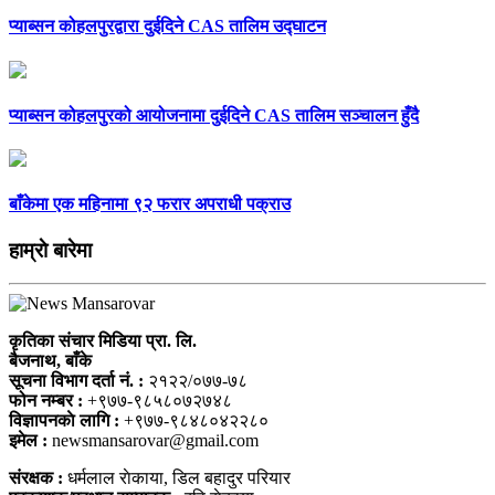
प्याब्सन कोहलपुरद्वारा दुईदिने CAS तालिम उद्घाटन
प्याब्सन कोहलपुरको आयोजनामा दुईदिने CAS तालिम सञ्चालन हुँदै
बाँकेमा एक महिनामा ९२ फरार अपराधी पक्राउ
हाम्राे बारेमा
कृतिका संचार मिडिया प्रा. लि.
बैजनाथ, बाँके
सूचना विभाग दर्ता नं. :
२१२२/०७७-७८
फोन नम्बर :
+९७७-९८५८०७२७४८
विज्ञापनकाे लागि :
+९७७-९८४८०४२२८०
इमेल :
newsmansarovar@gmail.com
संरक्षक :
धर्मलाल राेकाया, डिल बहादुर परियार