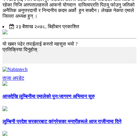
रहेका निजि अस्पतालहरुले आफनो योगदान दायित्वप्रति पिठयु र्फाउनु जतिको
अनैतिक अनुत्तरदायी र निन्दनीय कदम अर्को हुन सक्दैन। लेखक नेकपा एमाले
जिल्ला अध्यक्ष हुन् ।
२३ बैशाख २०७८, बिहीबार प्रकाशित
यो खबर पढेर तपाईलाई कस्तो महसुस भयो ?
प्रतिक्रिया दिनुहोस्
ताजा अपडेट
आजदेखि लुम्बिनीमा एमालेको पुनःजागरण अभियान सुरु
लुम्बिनी प्रदेश सरकारबाट कांग्रेसका मन्त्रीहरूले आज राजीनामा दिने