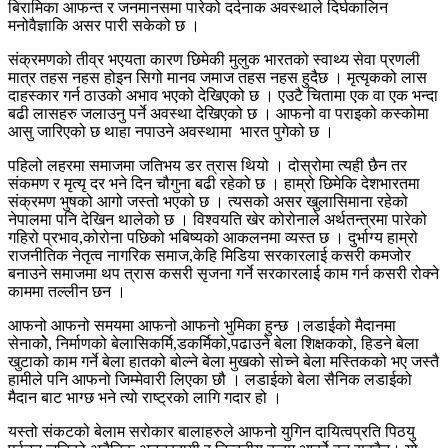
बिरामिका आफन्त र जनमानसमा पारेको दर्दनाक अवस्थाले दिर्घकालिन
मनोवैज्ञाकि असर पारी सकेको छ ।
संक्रमणको तीव्र भएयता कारण छिमेकी मुलुक भारतको स्वाथ्य सेवा प्रणली
मात्र तहस नहस होइन सिगो मानव जमाज तहस नहस हुदैछ । मृत्यृकको लास
दाहस्कार गर्न ठाउको अभाव भएको देखिएको छ । एउटै चितामा एक वा एक भन्दा
बढी लासहरु जलाउनु पर्ने अवस्था देखिएको छ । आफनो वा पराइको कस्कोमा
आसु जारिएको छ थाहा नपाउने अवस्थामा भारत पुगेको छ ।
पहिलो लहरमा समाजमा जतिभय डर त्रास थियो । दोस्रोमा त्यही छैन तर
संकमण र मृत्यृ दर भने दिन चौगुना बढी रहेको छ । हाम्रो छिमेकि देशभारतमा
संक्रमण भुषको आगो जस्तो भएको छ । त्यसको असर खुलासिमाना रहेको
नेपालमा पनि देखिन थालेको छ । विश्वयति खेर कोरोनाले अर्थतन्त्रमा पारेको
गहिरो प्रभाव,कोरोना पछिको भबिष्यको आकलनमा व्यस्त छ । दुर्भाग्य हाम्रो
राजनीतिक नेतृत्व नागरिक समाज,केहि मिडिया सरकारलाई कसरी कमजोर
बनाउने समाजमा थप त्रास कसरी सृजना गर्ने सरकारलाई काम गर्न कसरी रोक्ने
काममा तल्लीन छन ।
आफनो आफनो समयमा आफनो आफनो भुमिका हुन्छ ।लडाईको मैदानमा
सेनाकोे, निर्माणको बेलासिकर्मि,डकर्मिको,पढाउने बेला शिक्षकको, हिडने बेला
खुटाको काम गर्ने बेला हातको बोल्ने बेला मुखको सोच्ने बेला मस्तिकको भए जस्तै
हामीले पनि आफनो जिम्मेवारी लिएका छौ । लडाईको बेला सैनिक लडाईको
मैदान बाट भाग्छ भने त्यो राष्ट्रको लागि गदार हो ।
यस्तो संकटको बेलाम सरोकार बालाहरुले आफनो युगिन दायित्वप्रति पिठयु