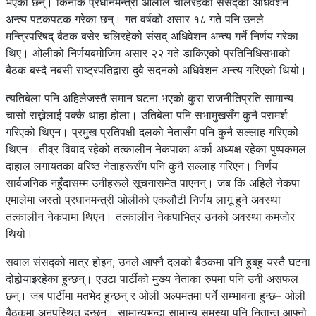
भएका छन्। किनकि प्रधानमन्त्री ओलीले चलिरहेको संसद्को अधिवेशन
अन्त्य पटकपटक गरेका छन्। गत वर्षको असार १८ गते पनि उनले
मन्त्रिपरिषद् बैठक बसेर चलिरहेको संसद् अधिवेशन अन्त्य गर्ने निर्णय गरेका
थिए। ओलीको निर्णयबमोजिम असार २२ गते डाकिएको प्रतिनिधिसभाको
बैठक बस्दै नबसी राष्ट्रपतिद्वारा दुवै सदनको अधिवेशन अन्त्य गरिएको थियो।
त्यतिबेला पनि अहिलेजस्तै समान घटना भएको कुरा राजनीतिप्रति सामान्य
चासो राख्नेलाई पक्कै थाहा होला। उतिबेला पनि सभामुखसँग कुनै परामर्श
गरिएको थिएन। प्रमुख प्रतिपक्षी दलको नेतासँग पनि कुनै सल्लाह गरिएको
थिएन। तीव्र विवाद रहेको तत्कालीन नेकपाका अर्का अध्यक्ष रहेका पुष्पकमल
दाहाल लगायतका वरिष्ठ नेताहरूसँग पनि कुनै सल्लाह गरिएन। निर्णय
सार्वजनिक नहुँदासम्म उनीहरूले सूचनासमेत पाएनन्। जब कि अहिले नेकपा
एमालेमा जस्तो प्रधानमन्त्री ओलीको एकलौटी निर्णय लागू हुने अवस्था
तत्कालीन नेकपामा थिएन। तत्कालीन नेकपाभित्र उनको अवस्था कमजोर
थियो।
सवाल संसद्को मात्र होइन, उनले आफ्नै दलको बैठकमा पनि हुबहु यस्तै घटना
दोहोर्‍याइरहेका हुन्छन्। एउटा पार्टीको मुख्य नेताका रुपमा पनि उनी असफल
छन्। जब पार्टीमा मतभेद हुन्छन् र ओली अल्पमतमा पर्ने सम्भावना हुन्छ– ओली
बैठकमा अनुपस्थित हुन्छन्। सामान्यभन्दा सामान्य समस्या पनि नितान्त आफ्नो