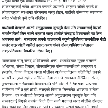
आएका विगत एक वर्षका गतिविधि नियाल्ने हो भने उनको अभीष्ट
लोकतन्त्रलाई समेत असफल बनाउने उद्यमतर्फ अग्रसर रहेको प्रस्टै छ।
लोकतन्त्रका संस्थागत संरचनामा मात्र होइन, पार्टीको संस्थागत संरचनामा
समेत ओलीको कुनै रुचि देखिँदैन।
माओवादी केन्द्रले आफ्नो अनुकूलतामा जुनसुकै बेला पनि सरकारलाई दिएको
समर्थन फिर्ता लिन सक्ने भएकाले मात्र ओलीले संसद्बाट विश्वासको मत लिन
आवश्यक ठाने। सरकारमा आफ्नो पहलकदमी नगुम्ने सुनिश्चित राजनीतिक गोटी
चालेर मात्र ओली आफैंले हठात् अन्त्य गरेको संसद् अधिवेशन बोलाउन
राष्ट्रपतिसमक्ष सिफारिस गरेका थिए।
पटकपटक चालू संसद् अधिवेशनको अन्त्य, अध्यादेशबाट मुलुक चलाउने
अभिलाषा, संसद् विघटन, लोकतान्त्रिक संस्थाहरूमाथिको आक्रमण र
हस्तक्षेप, नेकपा विघटन जस्ता ओलीका अलोकतान्त्रिक गतिविधिले उनको
आगामी यात्राले सही राजनीतिक दिशा समात्ने सम्भावना देखिँदैन। संसद्
पुनःस्थापना र नेकपाको विभाजनपछि पनि ओलीले नैतिकताका आधारमा
राजीनामा गर्ने त कुरै छोडौं, संसद्को विश्वास लिनसमेत आवश्यक ठानेका
थिएनन्। तर माओवादी केन्द्रले आफ्नो अनुकूलतामा जुनसुकै बेला पनि
सरकारलाई दिएको समर्थन फिर्ता लिन सक्ने भएकाले मात्र ओलीले संसद्बाट
विश्वासको मत लिन आवश्यक ठाने। सरकारमा आफ्नो पहलकदमी नगुम्ने