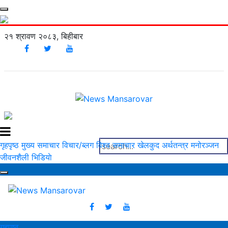
२१ श्रावण २०८३, बिहीबार
गृहपृष्ठ
मुख्य समाचार
विचार/ब्लग
विश्व समाचार
खेलकुद
अर्थतन्त्र
मनोरञ्‍जन
जीवनशैली
भिडियाे
गृहपृष्ठ