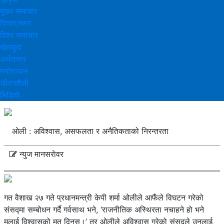
मुख्य समाचार
विचार/ब्लग
विश्व समाचार
खेलकुद
अर्थतन्त्र
मनोरञ्‍जन
जीवनशैली
भिडियाे
ओली : अविश्वास, असफलता र अनैतिकताको निरन्तरता
न्युज मानसराेवर
गत वैशाख २७ गते प्रधानमन्त्री केपी शर्मा ओलीले आफैंले विघटन गरेको
संसद्मा सम्बोधन गर्दै गर्वसाथ भने, ‘राजनीतिक अस्थिरता नचाहने हो भने
मलाई विश्वासको मत दिनुस्।’ तर ओलीले अविश्वास गरेको संसद्ले उनलाई