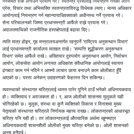
गर्नसमेत रोक लगाउने प्रयत्न गरे। स्वतन्त्र प्रेसलाई नियन्त्रण गर्नका लागि
प्रेस, विचार तथा अभिव्यक्ति स्वतन्त्रताविरुद्ध विधेयक ल्याए। मानव अधिकार
आयोगलाई नियन्त्रण गर्न महान्यायाधिवक्ताको अधीनस्थ गर्ने प्रयास गरे।
सेना परिचालनको जिम्मा प्रधानमन्त्री आफैंले राख्ने प्रयास गरे।
अदालतमाथिको राजनीतिक हस्तक्षेपलाई बढावा दिए।
त्यति मात्र होइन, गृह मन्त्रालयअन्तर्गत रहनुपर्ने ‘राष्ट्रिय अनुसन्धान विभाग’
लाई प्रधानमन्त्री कार्यालय मातहत राखे। ‘सम्पत्ति शुद्धीकरण अनुसन्धान
विभाग’ समेत आफैंले राखे। अख्तियार दुरुपयोग अनुसन्धान आयोग, निर्वाचन
आयोग, लोकसेवा आयोग लगायत अधिकांश संवैधानिक आयोगलाई स्वायत्त
ढंगबाट काम गर्न नदिने र आफ्नो लाचार छाया बनाउने काम ओलीबाट हुँदै
आएको छ। यस्ता अनेकन् उदाहरणको फेहरस्त दिन सकिन्छ।
व्यवस्थाको संस्थागत चरित्रलाई ध्वस्त पारेर पुगिने ठाउँ भनेको अधिनायकवाद
हो। व्यक्तिवाद र अराजकता हो। र, आज ओलीको शासनमा मुलुकले यही
भोगिरहेको छ। मुलुक, संस्था वा कुनै व्यक्तिको विकास र विनाशमा मुख्य
नेतृत्वको संस्थागत चरित्रले निर्णायक महत्त्व राख्छ। लोकतन्त्रको आधारभूत
चरित्र पनि यही हो। तर लोकतन्त्रलाई औपचारिक अर्थमा खुम्च्याएर
अधिनायकवादी शासनशैली ओलीको मुख्य चरित्र बनेको छ। ओली शासनको
अन्त्य हुनैपर्छ।