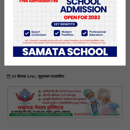
जस मध्य १० जना पुरुष र २ जना महिला रहेको स्वास्थ्य शाखा
स्टाफ नर्स लक्ष्मी रोकायाले भनिन् ।
संख्याको मापन गर्न आज बाट आर .डी. टि परिक्षण शुरुवात
गरिएको बैजनाथ गाउँपालिका प्रमुख प्रशासकीय अधिकृत
दान बहादुर ऐडीले उल्लेख गरे । उनले २१ जनाको आर.डी.टी
परिक्षण गर्दा ३ जना पोजटिभ देखिएको छ उनले भने अब
उहाँहरुको पि.सी.आर परिक्षण गरिने जानकारी गराए ।
३१ बैशाख २०७८, शुक्रबार प्रकाशित