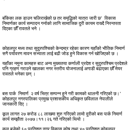
बाँकेका लक डाउन चलिराखेको छ तर समृद्धिको यात्रा जारी छ’ विकास
निमार्णका कार्य सम्पादन गर्नाको लागि सामाजिक दुरी कायम राख्दै निरन्तरता
दिएका छौँ रावतले भने ।
कोहलपुर मध्य तथा सुदुरपश्चिको केन्दमा्र रहेका कारण यहाँको भौतिक निमार्ण
सगै पर्यावरण मावन सभ्याता लाई बढी जोड हुने विकास गर्न खोजिएको छ ।
यहाँका नमुना कामहरु बाट अन्य मुख्यतया कर्णाली प्रदेश र सुदुरपश्चिम प्रदेशले
पनि ग्रहण गराउने खालका नगर स्तरीय योजनालाई अगाडी बढाएका छौँ मेयर
रावतले भनेका छन् ।
बस पार्क निमार्ण २ वर्ष भित्र सम्पन्न हुने गरी कामको थालनी गरिएको छ।’
कोहलपुर नगरपालिका प्रमुख प्रशासकीय अधिकृत छविलाल नेपालीले
जानकारी दिए ।
कूल लागत २७ करोड ८८ लाखमा शुरु गरिएको लामो दुरीको बस पार्क निमार्ण
कार्य सम्झौता २०७७।११।२६ गते गरिएको थियो ।
कूल बजेको ६० प्रतिशत नगर विकास कोष तथा ४० प्रतिशत कोहलपुर