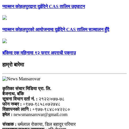
प्याब्सन कोहलपुरद्वारा दुईदिने CAS तालिम उद्घाटन
प्याब्सन कोहलपुरको आयोजनामा दुईदिने CAS तालिम सञ्चालन हुँदै
बाँकेमा एक महिनामा ९२ फरार अपराधी पक्राउ
हाम्राे बारेमा
कृतिका संचार मिडिया प्रा. लि.
बैजनाथ, बाँके
सूचना विभाग दर्ता नं. :
२१२२/०७७-७८
फोन नम्बर :
+९७७-९८५८०७२७४८
विज्ञापनकाे लागि :
+९७७-९८४८०४२२८०
इमेल :
newsmansarovar@gmail.com
संरक्षक :
धर्मलाल राेकाया, डिल बहादुर परियार