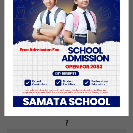
लगाइएको थियो । वैशाख २० गतेसम्म लगाइएको
निषेधाज्ञालाई जेठ ३ गतेसम्म पुर्‍याइएको थियो। त्यसअघि
स्थानीय प्रशासनले वैशाख ९ गतेदेखि नेपालगन्ज क्षेत्रमा मात्रै
निषेधाज्ञा लगाएको थियो ।
३ जेष्ठ २०७८, सोमबार प्रकाशित
यो खबर पढेर तपाईलाई कस्तो महसुस भयो
?