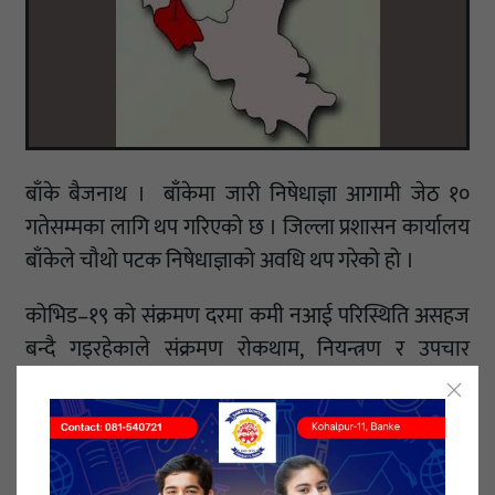
बाँके बैजनाथ । बाँकेमा जारी निषेधाज्ञा आगामी जेठ १०
गतेसम्मका लागि थप गरिएको छ । जिल्ला प्रशासन कार्यालय
बाँकेले चौथो पटक निषेधाज्ञाको अवधि थप गरेको हो ।
कोभिड–१९ को संक्रमण दरमा कमी नआई परिस्थिति असहज
बन्दै गइरहेकाले संक्रमण रोकथाम, नियन्त्रण र उपचार
व्यवस्थापनलाई अझ प्रभावकारी बनाउन निषेधाज्ञा थप
गर्नुपरेको प्रमुख जिल्ला अधिकारी शिवराम गेलालले बताए ।
बाँकेमा वैशाख १३ गते रातिदेखि जिल्लाभर निषेधाज्ञा