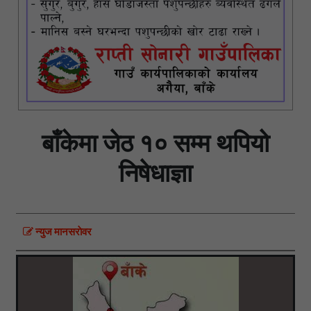
बाँकेमा जेठ १० सम्म थपियो
निषेधाज्ञा
न्युज मानसराेवर