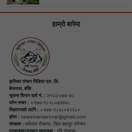
हाम्राे बारेमा
कृतिका संचार मिडिया प्रा. लि.
बैजनाथ, बाँके
सूचना विभाग दर्ता नं. :
२१२२/०७७-७८
फोन नम्बर :
+९७७-९८५८०७२७४८
विज्ञापनकाे लागि :
+९७७-९८४८०४२२८०
इमेल :
newsmansarovar@gmail.com
संरक्षक :
धर्मलाल राेकाया, डिल बहादुर परियार
प्रकाशक/प्रधान सम्पादक :
रवि राेकाया