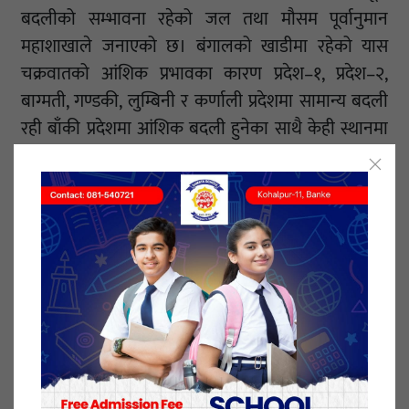
बदलीको सम्भावना रहेको जल तथा मौसम पूर्वानुमान
महाशाखाले जनाएको छ। बंगालको खाडीमा रहेको यास
चक्रवातको आंशिक प्रभावका कारण प्रदेश–१, प्रदेश–२,
बाग्मती, गण्डकी, लुम्बिनी र कर्णाली प्रदेशमा सामान्य बदली
रही बाँकी प्रदेशमा आंशिक बदली हुनेका साथै केही स्थानमा
वर्षाको सम्भावना छ। देशका हिमाली/उच्च पहाडी भूभागमा
हल्का देखि मध्यम हिमपात/वर्षाको सम्भावना रहेको छ।
१३ जेष्ठ २०७८, बिहीबार प्रकाशित