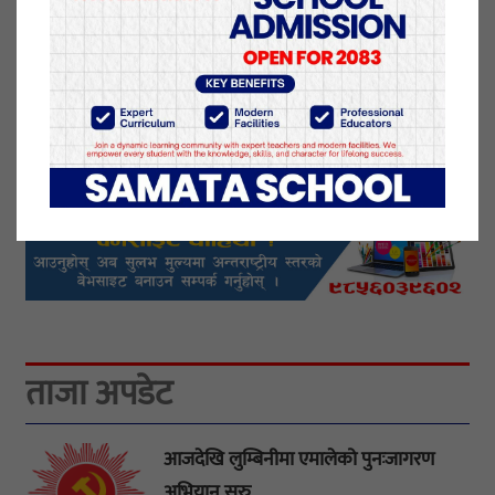
यो खबर पढेर तपाईलाई कस्तो महसुस भयो
?
प्रतिक्रिया दिनुहोस्
ताजा अपडेट
आजदेखि लुम्बिनीमा एमालेको पुनःजागरण
अभियान सुरु