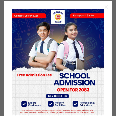
कक्षा ८, १० र १२ बाहेकको परीक्षा निरन्तर विद्यार्थी मूल्यांकन,
वैकल्पिक विधि र पाठ्यक्रम समायोजन ढाँचा २०७७ को
व्यवस्थाअनुसार गर्न सूचित गरिएको छ । कक्षा १० को नतिजा
राष्ट्रिय परीक्षा बोर्डले आन्तरिक मूल्यांकनका आधारमा
प्रकाशित गर्ने तय भइसकेको छ । कक्षा १२ को परीक्षाको
विषयमा पनि छिटै निर्णय हुने बोर्डले जनाएको छ ।
मन्त्रालयका उपसचिव बिदुर गिरीले जारी गरेको सूचनामा
असार १ देखि विद्यार्थीको भर्ना अभिलेख कायम राख्न निर्देशन
दिइएको छ । विद्यालयले आफ्ना सेवा क्षेत्रका बालबालिका र
अभिभावकसँग टेलिफोन वा अनलाइनलगायत वैकल्पिक
विधिबाट सम्पर्क गर्नुपर्ने उल्लेख छ ।
विद्यालय परिवर्तन गर्न चाहने बालबालिकालाई
स्थानान्तरणको प्रमाणपत्र दिनसमेत निर्देशन दिएको छ । गत
वर्ष निजी विद्यालयका करिब २ लाख विद्यार्थी सामुदायिक