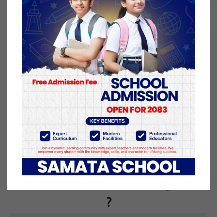
संख्या बढ्दै जाँदा ढुक्कले कमाउने र कानूनअनुसार लाग्ने कर
तिर्ने संख्यामा बढोत्तरी भएको देखिन्छ। जसमध्ये व्यावसायिक
स्थायी लेखा नम्बर लिने करदाता१५ लाख ९३ हजार ७४
पुगेको छ।
७ असार २०७८, सोमबार प्रकाशित
यो खबर पढेर तपाईलाई कस्तो महसुस भयो
?