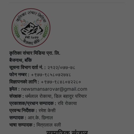
कृतिका संचार मिडिया प्रा. लि.
बैजनाथ, बाँके
सूचना विभाग दर्ता नं. :
२१२२/०७७-७८
फोन नम्बर :
+९७७-९८५८०७२७४८
विज्ञापनकाे लागि :
+९७७-९८४८०४२२८०
इमेल :
newsmansarovar@gmail.com
संरक्षक :
धर्मलाल राेकाया, डिल बहादुर परियार
प्रकाशक/प्रधान सम्पादक :
रवि राेकाया
प्रवन्ध निर्देशक :
रमेश केसी
सम्पादक :
आर.के. छिनाल
भाषा सम्पादक :
मित्रलाल वली
सामाजिक संजाल