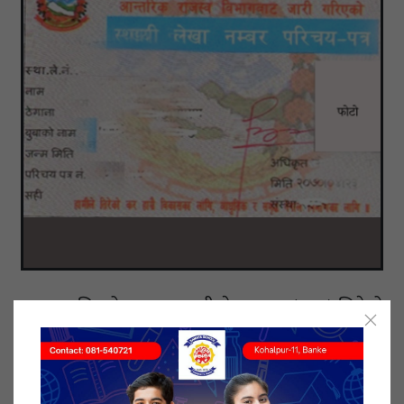
रासस। पछिल्लो समयमा स्थायी लेखा नम्बर (प्यान) लिनेको
संख्यामा वृद्धि हुँदै गएको पाइएको छ। अर्थ मन्त्रालयका
अनुसार चालु आर्थिक वर्षको वैशाख मसान्तसम्म कुल ४०
लाख ४३ हजार ७९४ले प्यान लिएका हुन्। प्यान लिनेको