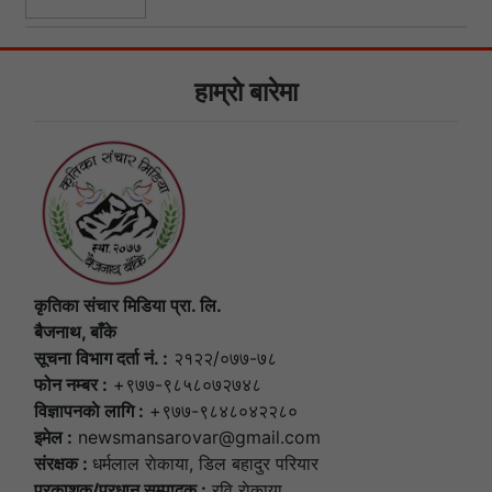
हाम्राे बारेमा
कृतिका संचार मिडिया प्रा. लि.
बैजनाथ, बाँके
सूचना विभाग दर्ता नं. :
२१२२/०७७-७८
फोन नम्बर :
+९७७-९८५८०७२७४८
विज्ञापनकाे लागि :
+९७७-९८४८०४२२८०
इमेल :
newsmansarovar@gmail.com
संरक्षक :
धर्मलाल राेकाया, डिल बहादुर परियार
प्रकाशक/प्रधान सम्पादक :
रवि राेकाया