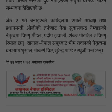
तयार पारेको खण्डमा दुवै नेताहरुको संयुक्त वक्तव्य आउने
सम्भावना देखिएको छ।
जेठ २ गते बनाइएको कार्यदलमा एमाले अध्यक्ष तथा
प्रधानमन्त्री ओलीको तर्फबाट नेता सुवासचन्द्र नेम्वाङको
नेतृत्वमा विष्णु पौडेल, प्रदीप ज्ञवाली, शंकर पोखरेल र विष्णु
रिमाल छन्। खनाल–नेपाल समूहबाट भीम रावलको नेतृत्वमा
घनश्याम भुसाल, गोकर्ण विष्ट, सुरेन्द्र पाण्डे र रघुजी पन्त छन्।
२२ असार २०७८, मंगलवार प्रकाशित