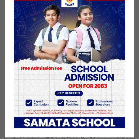
तर, अब सर्वोच्च अदालतमा दायर मुद्दाको बहस सकिएर
फैसला सुनाउने चरणमा पुगिसकेकाले हस्ताक्षर फिर्ता गर्ने
विषयको औचित्य सकिएको छ। त्यही कारण पनि एमालेको
संस्थापन पक्षले यो विषयलाई भन्दा पनि अब फैसलापछिको
अवस्थामा एकताबद्व एमाले बनाउने रणनीति अनुरुप नै
लचिलो हुने संकेत देखाएको हो।
सोमबार बसेको कार्यदलको बैठक यसअघिका अनौपचारिक
वार्तामा भएका सहमतिका बुँदा नै केन्द्रित थियो। ‘पार्टीका जति
आन्तरिक समस्या छन्, ती समस्यालाई गम्भीर रुपमा विश्लेषण
गरेर समाधानका लागि प्रयत्न गर्ने दिशामा नै हामी अघि बढ्छौं,’
एमाले उपाध्यक्ष भीम रावल भन्छन्, ‘एमालेको संस्थागत
प्रणालीलाई कसरी एकताबद्व बनाउने भन्ने नै हो।’
कार्यदलले पार्टीभित्र देखिएको विवादलाई जसरी पनि हल गर्ने
गरेर काम अघि बढाउने बताएको छ। आजको कार्यदलको