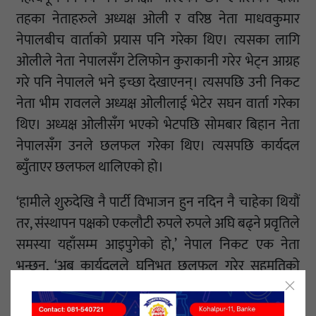
तहका नेताहरुले अध्यक्ष ओली र वरिष्ठ नेता माधवकुमार
नेपालबीच वार्ताको प्रयास पनि गरेका थिए। त्यसका लागि
ओलीले नेता नेपालसँग टेलिफोन कुराकानी गरेर भेट्न आग्रह
गरे पनि नेपालले भने इच्छा देखाएनन्। त्यसपछि उनी निकट
नेता भीम रावलले अध्यक्ष ओलीलाई भेटेर सघन वार्ता गरेका
थिए। अध्यक्ष ओलीसँग भएको भेटपछि सोमबार बिहान नेता
नेपालसँग उनले छलफल गरेका थिए। त्यसपछि कार्यदल
ब्युँताएर छलफल थालिएको हो।
‘हामीले शुरुदेखि नै पार्टी विभाजन हुन नदिन नै चाहेका थियौं
तर, संस्थापन पक्षको एकलौटी रुपले रुपले अघि बढ्ने प्रवृतिले
समस्या यहाँसम्म आइपुगेको हो,’ नेपाल निकट एक नेता
भन्छन्, ‘अब कार्यदलले घनिभूत छलफल गरेर सहमतिको
ठोस खाका ल्याओस्।’