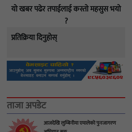
यो खबर पढेर तपाईलाई कस्तो महसुस भयो
?
प्रतिक्रिया दिनुहोस्
ताजा अपडेट
आजदेखि लुम्बिनीमा एमालेको पुनःजागरण
अभियान सुरु