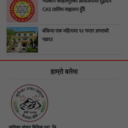
प्याब्सन कोहलपुरको आयोजनामा दुईदिने
CAS तालिम सञ्चालन हुँदै
बाँकेमा एक महिनामा ९२ फरार अपराधी
पक्राउ
हाम्राे बारेमा
कृतिका संचार मिडिया प्रा. लि.