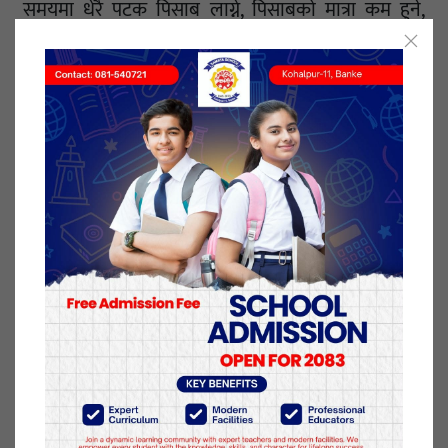
समयमा धेरै पटक पिसाब लाग्ने, पिसाबको मात्रा कम हुने,
पिसाबको रङ्ग फेरिने (हल्का रातो, गाढा गुलाबी वा गाढा
पहेलो) देखिने, पिसाबबाट असामान्य तरिकाको गन्ध
आउनेलगायत समस्या देखिए हामीले समयमै उपचार गर्नुपर्छ।
यूटीआईबाट सुरक्षित रहन उच्च सावधानी अपनाउनुपर्छ।
प्रयाप्त मात्रामा पानीको सेवन गर्नुपर्छ। आफूले प्रयोग गर्ने
शौचालयको सरसफाइमा ध्यान दिनुपर्छ। सार्वजनिक
शौचालय प्रयोग गर्नु पहिले राम्ररी सफा गरेर मात्रै प्रयोग
गर्नुपर्छ। यदि यूटीआई संक्रमण छ भने अल्कोहल जन्य
पियपदार्थ सेवन गर्नु हुँदैन।
२६ असार २०७८, शनिबार प्रकाशित