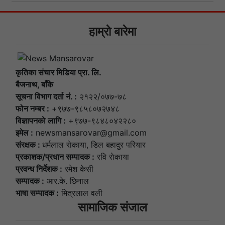
हाम्राे बारेमा
कृतिका संचार मिडिया प्रा. लि.
बैजनाथ, बाँके
सूचना विभाग दर्ता नं. :
२१२२/०७७-७८
फोन नम्बर :
+९७७-९८५८०७२७४८
विज्ञापनकाे लागि :
+९७७-९८४८०४२२८०
इमेल :
newsmansarovar@gmail.com
संरक्षक :
धर्मलाल राेकाया, डिल बहादुर परियार
प्रकाशक/प्रधान सम्पादक :
रवि राेकाया
प्रवन्ध निर्देशक :
रमेश केसी
सम्पादक :
आर.के. छिनाल
भाषा सम्पादक :
मित्रलाल वली
सामाजिक संजाल