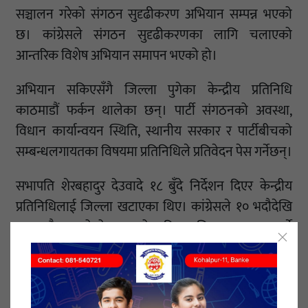
सञ्चालन गरेको संगठन सुदृढीकरण अभियान सम्पन्न भएको
छ। कांग्रेसले संगठन सुदृढीकरणका लागि चलाएको
आन्तरिक विशेष अभियान समापन भएको हो।
अभियान सकिएसँगै जिल्ला पुगेका केन्द्रीय प्रतिनिधि
काठमाडौं फर्कन थालेका छन्। पार्टी संगठनको अवस्था,
विधान कार्यान्वयन स्थिति, स्थानीय सरकार र पार्टीबीचको
सम्बन्धलगायतका विषयमा प्रतिनिधिले प्रतिवेदन पेस गर्नेछन्।
सभापति शेरबहादुर देउवादे १८ बुँदे निर्देशन दिएर केन्द्रीय
प्रतिनिधिलाई जिल्ला खटाएका थिए। कांग्रेसले १० भदौदेखि
२४ भदौसम्म दोस्रो चरणको राष्ट्रिय अभियान सञ्चालन गर्ने
निर्णय गरेको छ।
१० साउनमा सम्पन्न केन्द्रीय समिति बैठकले पार्टी संगठन
सञ्चालनका लागि एक वर्षे कार्यक्रम तयार गरेको छ। सत्ता र