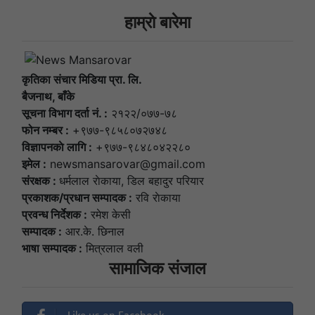
हाम्राे बारेमा
कृतिका संचार मिडिया प्रा. लि.
बैजनाथ, बाँके
सूचना विभाग दर्ता नं. :
२१२२/०७७-७८
फोन नम्बर :
+९७७-९८५८०७२७४८
विज्ञापनकाे लागि :
+९७७-९८४८०४२२८०
इमेल :
newsmansarovar@gmail.com
संरक्षक :
धर्मलाल राेकाया, डिल बहादुर परियार
प्रकाशक/प्रधान सम्पादक :
रवि राेकाया
प्रवन्ध निर्देशक :
रमेश केसी
सम्पादक :
आर.के. छिनाल
भाषा सम्पादक :
मित्रलाल वली
सामाजिक संजाल