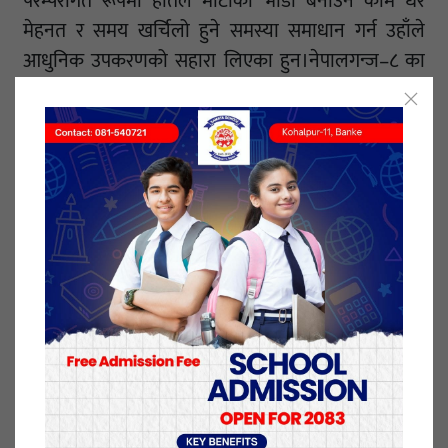
परम्परागत रूपमा हातले माटाका भाँडा बनाउने काम धेरै
मेहनत र समय खर्चिलो हुने समस्या समाधान गर्न उहाँले
आधुनिक उपकरणको सहारा लिएका हुन।नेपालगन्ज–८ का
स्थानीय कुमाल सलिम शेषले मेसिनको प्रयोगले माटोको
परम्परागत उपयोगमा नयाँ आयाम थप्ने देखिएकाले यसको
प्रवर्धन गर्नुपर्ने बताएका छन।
२० माघ २०८१, आईतवार प्रकाशित
यो खबर पढेर तपाईलाई कस्तो महसुस भयो