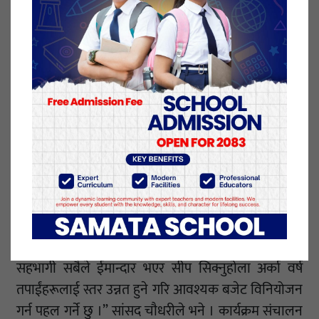
याे प्रारम्भिक तालिम हाे” याे तालिम प्रश्चात फेरि स्तर उन्नति
तर्फ समेत आवश्यक बजेटकाे व्यवस्थापन गर्ने लुम्बिनी प्रदेश
सांसद दुर्गा चाैधरीले बताए ।
हाम्रो काम कानून निर्माण गर्ने हाे।”तर जनताका माग लुम्बिनी
प्रदेश सरकारसँग पुर्‍याउने काम गरेका हाैँ। “यहाँ तालिममा
सहभागी सबैले ईमान्दार भएर सीप सिक्नुहाेला अर्का वर्ष
तपाईंहरूलाई स्तर उन्नत हुने गरि आवश्यक बजेट विनियोजन
गर्न पहल गर्ने छु ।” सांसद चाैधरीले भने । कार्यक्रम संचालन