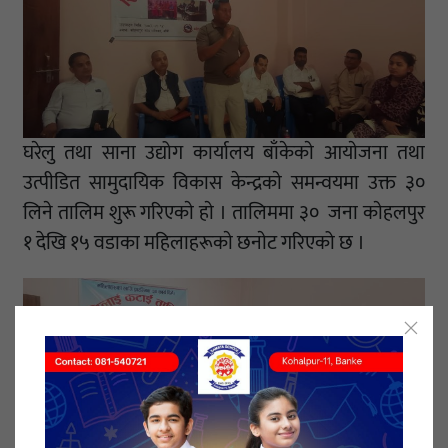
घरेलु तथा साना उद्योग कार्यालय बाँकेकाे आयाेजना तथा
उत्पीडित सामुदायिक विकास केन्द्रकाे समन्वयमा उक्त ३०
लिने तालिम शुरू गरिएकाे हाे । तालिममा ३० जना काेहलपुर
१ देखि १५ वडाका महिलाहरूकाे छनाेट गरिएको छ ।