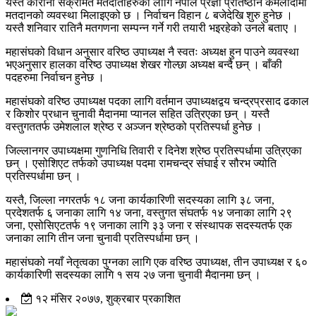
यस्तै कोरोना संक्रमित मतदाताहरुका लागि नेपाल प्रज्ञा प्रतिष्ठान कमलादीमा
मतदानको व्यवस्था मिलाइएको छ । निर्वाचन विहान ८ बजेदेखि शुरु हुनेछ ।
यस्तै शनिवार रातिनै मतगणना सम्पन्न गर्ने गरी तयारी भइरहेको उनले बताए ।
महासंघको विधान अनुसार वरिष्ठ उपाध्यक्ष नै स्वतः अध्यक्ष हुन पाउने व्यवस्था
भएअनुसार हालका वरिष्ठ उपाध्यक्ष शेखर गोल्छा अध्यक्ष बन्दै छन् । बाँकी
पदहरुमा निर्वाचन हुनेछ ।
महासंघको वरिष्ठ उपाध्यक्ष पदका लागि वर्तमान उपाध्यक्षद्वय चन्द्रप्रसाद ढकाल
र किशोर प्रधान चुनावी मैदानमा प्यानल सहित उत्रिएका छन् । यस्तै
वस्तुगततर्फ उमेशलाल श्रेष्ठ र अञ्जन श्रेष्ठको प्रतिस्पर्धा हुनेछ ।
जिल्लानगर उपाध्यक्षमा गुणनिधि तिवारी र दिनेश श्रेष्ठ प्रतिस्पर्धामा उत्रिएका
छन् । एसोशिएट तर्फको उपाध्यक्ष पदमा रामचन्द्र संघाई र सौरभ ज्योति
प्रतिस्पर्धामा छन् ।
यस्तै, जिल्ला नगरतर्फ १८ जना कार्यकारिणी सदस्यका लागि ३८ जना,
प्रदेशतर्फ ६ जनाका लागि १४ जना, वस्तुगत संघतर्फ १४ जनाका लागि २९
जना, एसोसिएटतर्फ १९ जनाका लागि ३३ जना र संस्थापक सदस्यतर्फ एक
जनाका लागि तीन जना चुनावी प्रतिस्पर्धामा छन् ।
महासंघको नयाँ नेतृत्वका पुग्नका लागि एक वरिष्ठ उपाध्यक्ष, तीन उपाध्यक्ष र ६०
कार्यकारिणी सदस्यका लागि १ सय २७ जना चुनावी मैदानमा छन् ।
१२ मंसिर २०७७, शुक्रबार प्रकाशित