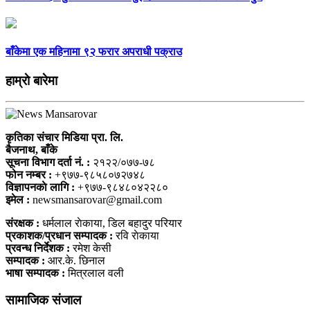
बाँकेमा एक महिनामा ९२ फरार अपराधी पक्राउ
हाम्राे बारेमा
कृतिका संचार मिडिया प्रा. लि.
बैजनाथ, बाँके
सूचना विभाग दर्ता नं. :
२१२२/०७७-७८
फोन नम्बर :
+९७७-९८५८०७२७४८
विज्ञापनकाे लागि :
+९७७-९८४८०४२२८०
इमेल :
newsmansarovar@gmail.com
संरक्षक :
धर्मलाल राेकाया, डिल बहादुर परियार
प्रकाशक/प्रधान सम्पादक :
रवि राेकाया
प्रवन्ध निर्देशक :
रमेश केसी
सम्पादक :
आर.के. छिनाल
भाषा सम्पादक :
मित्रलाल वली
सामाजिक संजाल