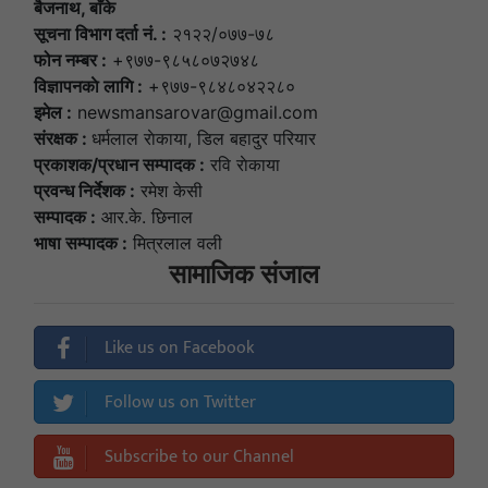
बैजनाथ, बाँके
सूचना विभाग दर्ता नं. :
२१२२/०७७-७८
फोन नम्बर :
+९७७-९८५८०७२७४८
विज्ञापनकाे लागि :
+९७७-९८४८०४२२८०
इमेल :
newsmansarovar@gmail.com
संरक्षक :
धर्मलाल राेकाया, डिल बहादुर परियार
प्रकाशक/प्रधान सम्पादक :
रवि राेकाया
प्रवन्ध निर्देशक :
रमेश केसी
सम्पादक :
आर.के. छिनाल
भाषा सम्पादक :
मित्रलाल वली
सामाजिक संजाल
Like us on Facebook
Follow us on Twitter
Subscribe to our Channel