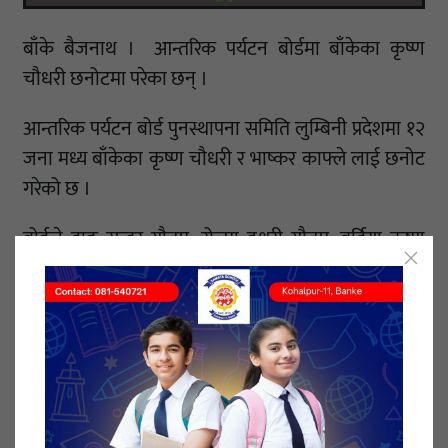
बाँके बैजनाथ । आन्तरिक पर्यटन बोर्डमा बाँकेका कृष्ण
चौधरी छनोटमा परेका छन् ।
आन्तरिक पर्यटन बोर्ड पुनस्थापना समिति लुम्बिनी प्रदेशमा १२
जना मध्य बाँकेका कृष्ण चौधरी र भाष्कर काफ्ले लाई छनोट
गरेको छ ।
बोर्डले दाङ सुन्दर गौतम, रोल्पा इश्वरी गौतम, बर्दिया कृष्ण
भट्टराइ ,रुपन्देही गणेश बेल्वासे ,लुम्बिनी मिथुन श्रेष्ठ
,अर्घाखाची पदम ब खत्री ,रुकुम भरत पुन, गुल्मी नवराज
भूसाल ,नवलपरासी लक्ष्मी कार्की लाई आन्तरिक पर्यटन
पुनस्थापन समिति लुम्बिनी पदेश समितिमा छनोट गरिएको छ
।
आन्तरिक पर्यटन प्रवर्दन मा विशेष योगदान गर्ने १२ जना लाई