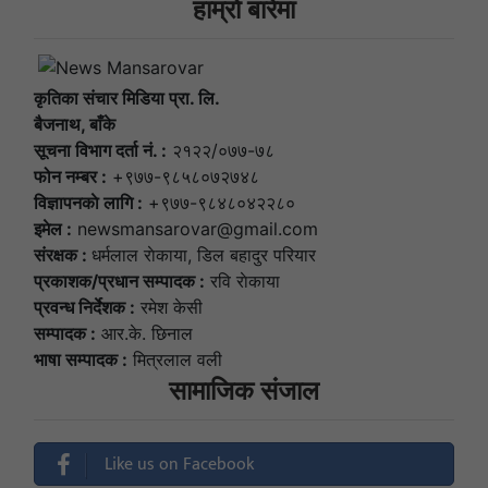
हाम्राे बारेमा
कृतिका संचार मिडिया प्रा. लि.
बैजनाथ, बाँके
सूचना विभाग दर्ता नं. :
२१२२/०७७-७८
फोन नम्बर :
+९७७-९८५८०७२७४८
विज्ञापनकाे लागि :
+९७७-९८४८०४२२८०
इमेल :
newsmansarovar@gmail.com
संरक्षक :
धर्मलाल राेकाया, डिल बहादुर परियार
प्रकाशक/प्रधान सम्पादक :
रवि राेकाया
प्रवन्ध निर्देशक :
रमेश केसी
सम्पादक :
आर.के. छिनाल
भाषा सम्पादक :
मित्रलाल वली
सामाजिक संजाल
Like us on Facebook