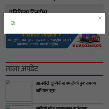
प्रतिक्रिया दिनुहोस्
ताजा अपडेट
आजदेखि लुम्बिनीमा एमालेको पुनःजागरण
अभियान सुरु