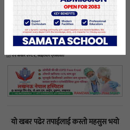
हल्कादेखि मध्यम वर्षाको सम्भावना छ। गण्डकी, कर्णाली र
सुदूरपश्चिम प्रदेशका केही स्थान तथा कोशी, बागमती र
लुम्बिनी प्रदेशका एकदुई स्थानमा भारीदेखि धेरै भारी वर्षाको
सम्भावना छ। देशको उच्चपहाडी तथा हिमाली भूभागका केही
स्थानमा हल्कादेखि मध्यम वर्षा र हिमपातको सम्भावना छ।
२२ असार २०८२, आईतवार प्रकाशित
यो खबर पढेर तपाईलाई कस्तो महसुस भयो