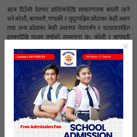
आज दिउँसो देशभर आंशिकदेखि साधारणतया बदली रहने
भने कोशी, बागमती, गण्डकी र सुदूरपश्चिम प्रदेशका केही स्थान
तथा अन्य प्रदेशका केही स्थानमा मेघगर्जन र चट्याङसहित
हल्कादेखि मध्यम वर्षाको सम्भावना छ। कोशी र बागमती
प्रदेशका पहाडी भूभागका एकदुई स्थानमा भारी वर्षाको
सम्भावना छ। देशको उच्चपहाडी तथा हिमाली भूभागका
एकदुई स्थानमा हल्कादेखि मध्यम वर्षा र हिमपातको
सम्भावना रहेको महाशाखाद्वारा जारी विज्ञप्तिमा जनाइएको
छ।
महाशाखाका अनुसार आज राति बागमती, गण्डकी, लुम्बिनी,
कर्णाली र सुदूरपश्चिम प्रदेशमा साधारणतया बदली रही बाँकी
भागमा आंशिकदेखि साधारणतया बदली रहनेछ। बागमती,
गण्डकी, लुम्बिनी, कर्णाली र सुदूरपश्चिम प्रदेशका धेरै स्थान
तथा अन्य प्रदेशका केही स्थानमा मेघगर्जन र चट्याङसहित