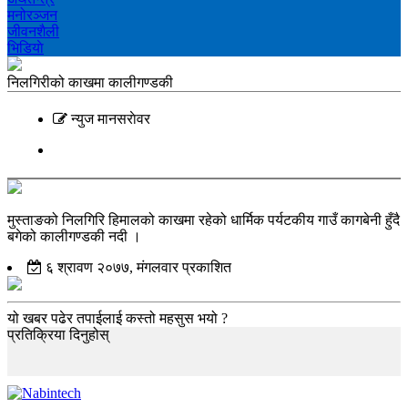
मनोरञ्‍जन
जीवनशैली
भिडियाे
निलगिरीको काखमा कालीगण्डकी
न्युज मानसराेवर
मुस्ताङको निलगिरि हिमालको काखमा रहेको धार्मिक पर्यटकीय गाउँ कागबेनी हुँदै
बगेको कालीगण्डकी नदी ।
६ श्रावण २०७७, मंगलवार प्रकाशित
यो खबर पढेर तपाईलाई कस्तो महसुस भयो ?
प्रतिक्रिया दिनुहोस्