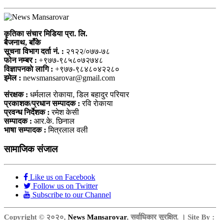
कृतिका संचार मिडिया प्रा. लि.
बैजनाथ, बाँके
सूचना विभाग दर्ता नं. :
२१२२/०७७-७८
फोन नम्बर :
+९७७-९८५८०७२७४८
विज्ञापनकाे लागि :
+९७७-९८४८०४२२८०
इमेल :
newsmansarovar@gmail.com
संरक्षक :
धर्मलाल राेकाया, डिल बहादुर परियार
प्रकाशक/प्रधान सम्पादक :
रवि राेकाया
प्रवन्ध निर्देशक :
रमेश केसी
सम्पादक :
आर.के. छिनाल
भाषा सम्पादक :
मित्रलाल वली
सामाजिक संजाल
Like us on Facebook
Follow us on Twitter
Subscribe to our Channel
Copyright © २०२०,
News Mansarovar
, सर्वाधिकार सुरक्षित. । Site By :